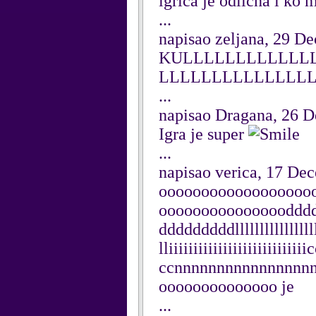
igrica je odlicna i ko m
...
napisao zeljana, 29 D
KULLLLLLLLLLLL
LLLLLLLLLLLLLLLLLL
...
napisao Dragana, 26 
Igra je super
...
napisao verica, 17 De
oooooooooooooooooo
oooooooooooooooddd
dddddddddlllllllllllllllllll
lliiiiiiiiiiiiiiiiiiiiiii
ccnnnnnnnnnnnnnnnn
oooooooooooooo je
...