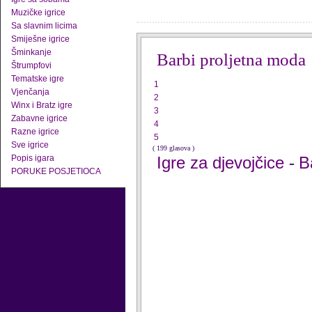
Muzičke igrice
Sa slavnim licima
Smiješne igrice
Šminkanje
Barbi proljetna moda
Štrumpfovi
Tematske igre
1
Vjenčanja
2
Winx i Bratz igre
3
Zabavne igrice
4
Razne igrice
5
Sve igrice
( 199 glasova )
Popis igara
Igre za djevojčice
B
-
PORUKE POSJETIOCA