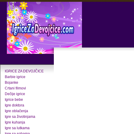
IGRICE ZA DEVOJČICE
Barbie igrice
Bojanke
Crtani filmovi
Dečije igrice
Igrice bebe
Igre doktora
Igre oblačenja
Igre sa životinjama
Igre kuhanja
Igre sa lutkama
Igre sa sobama