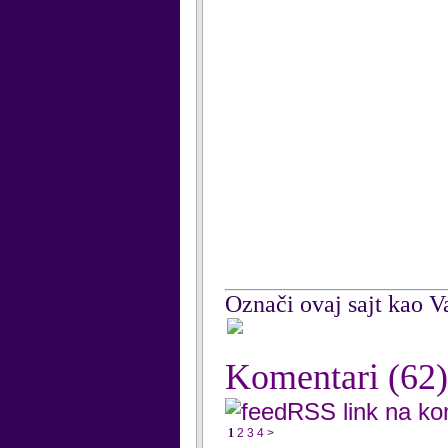
Označi ovaj sajt kao Va
Komentari
(62)
RSS link na k
1
2
3
4
>