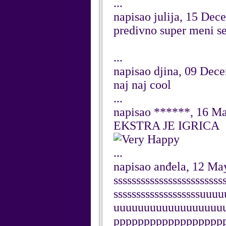
...
napisao julija, 15 De
predivno super meni se 
...
napisao djina, 09 Dec
naj naj cool
...
napisao ******, 16 M
EKSTRA JE IGRICA
...
napisao anđela, 12 Ma
ssssssssssssssssssssssss
sssssssssssssssssssu
uuuuuuuuuuuuuuuuuu
pppppppppppppppppp