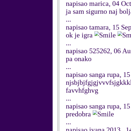
napisao marica, 04 Oc
ja sam sigurno naj bolj
...
napisao tamara, 15 Se
ok je igra
...
napisao 525262, 06 Au
pa onako
...
napisao sanga rupa, 15
njsbjbjfgjgjvvvfsjgk
favvhfghvg
...
napisao sanga rupa, 15
predobra
...
napisao ivana 2013 , 1