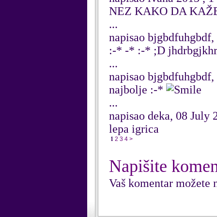
NEZ KAKO DA KAŽ
...
napisao bjgbdfuhgbdf,
:-* -* :-* ;D jhdrbgjkh
...
napisao bjgbdfuhgbdf,
najbolje :-*
...
napisao deka, 08 July 
lepa igrica
1
2
3
4
>
Napišite komen
Vaš komentar možete n