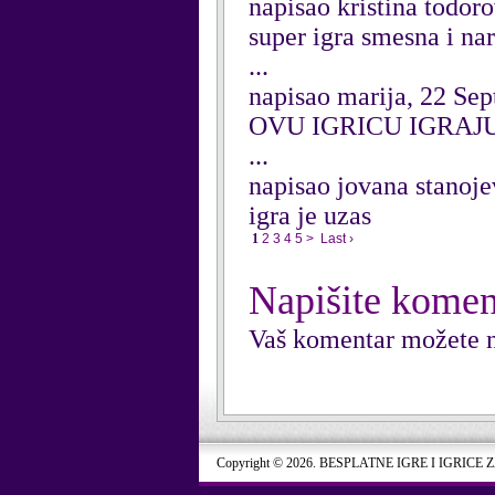
napisao kristina todor
super igra smesna i n
...
napisao marija, 22 Se
OVU IGRICU IGRAJU SE
...
napisao jovana stanoj
igra je uzas
1
2
3
4
5
>
Last ›
Napišite komen
Vaš komentar možete n
Copyright © 2026. BESPLATNE IGRE I IGRICE 