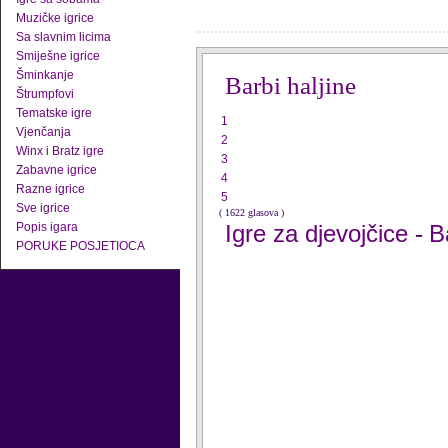
Muzičke igrice
Sa slavnim licima
Smiješne igrice
Šminkanje
Barbi haljine
Štrumpfovi
Tematske igre
1
Vjenčanja
2
Winx i Bratz igre
3
Zabavne igrice
4
Razne igrice
5
Sve igrice
( 1622 glasova )
Popis igara
Igre za djevojčice
B
-
PORUKE POSJETIOCA