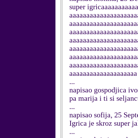
super igricaaaaaaaaa
aaaaaaaaaaaaaaaaaaaa
aaaaaaaaaaaaaaaaaaaa
aaaaaaaaaaaaaaaaaaaa
aaaaaaaaaaaaaaaaaaaa
aaaaaaaaaaaaaaaaaaaa
aaaaaaaaaaaaaaaaaaaa
aaaaaaaaaaaaaaaaaaaa
aaaaaaaaaaaaaaaaaaaa
...
napisao gospodjica iv
pa marija i ti si seljancu
...
napisao sofija, 25 Sep
Igrica je skroz super jako m
...