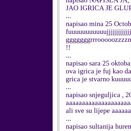
napisao NAPISLA JA, 
JAO IGRICA JE GLU
...
napisao mina 25 Octob
fuuuuuuuuuuujjjjjjjjjjjjjj
gggggggrrrooooozzzzn
!!
...
napisao sara 25 oktoba
ova igrica je fuj kao d
grica je stvarno kuuuuuuu
...
napisao snjeguljica , 
aaaaaaaaaaaaaaaaaaaa
ali sve su lijepe aaa
...
napisao sultanija hure