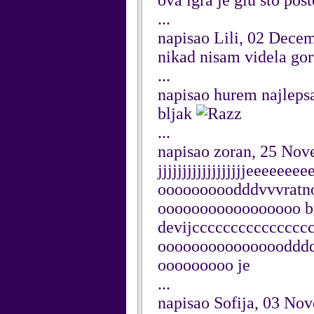
ova igra je glu sto pos
...
napisao Lili, 02 Dece
nikad nisam videla gor
...
napisao hurem najleps
bljak
...
napisao zoran, 25 No
jjjjjjjjjjjjjjjjjjeeeeee
ooooooooodddvvvrat
ooooooooooooooooo bre 
devijcccccccccccccccc
oooooooooooooooddddd
ooooooooo je
...
napisao Sofija, 03 No