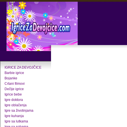
IGRICE ZA DEVOJČICE
Barbie igrice
Bojanke
Crtani filmovi
Dečije igrice
Igrice bebe
Igre doktora
Igre oblačenja
Igre sa životinjama
Igre kuhanja
Igre sa lutkama
Igre sa sobama