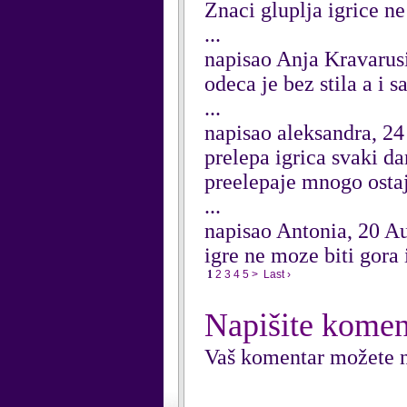
Znaci gluplja igrice ne 
...
napisao Anja Kravarus
odeca je bez stila a i 
...
napisao aleksandra, 2
prelepa igrica svaki d
preelepaje mnogo ostaj
...
napisao Antonia, 20 A
igre ne moze biti gora
1
2
3
4
5
>
Last ›
Napišite komen
Vaš komentar možete n