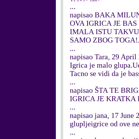
1
2
3
4
5
>
Last ›
...
napisao BAKA MILUN
OVA IGRICA JE BA
IMALA ISTU TAKV
SAMO ZBOG TOGA!J
...
napisao Tara, 29 April
Igrica je malo glupa.Uo
Tacno se vidi da je bas
...
napisao ŠTA TE BRIG
IGRICA JE KRATKA
...
napisao jana, 17 June 
glupljeigrice od ove n
...