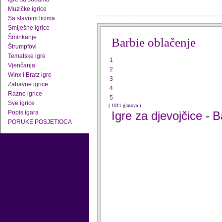
Muzičke igrice
Sa slavnim licima
Smiješne igrice
Šminkanje
Barbie oblačenje
Štrumpfovi
Tematske igre
1
Vjenčanja
2
Winx i Bratz igre
3
Zabavne igrice
4
Razne igrice
5
Sve igrice
( 1011 glasova )
Popis igara
Igre za djevojčice
B
-
PORUKE POSJETIOCA