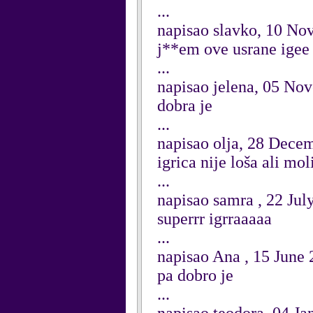
...
napisao slavko, 10 N
j**em ove usrane igee
...
napisao jelena, 05 No
dobra je
...
napisao olja, 28 Dece
igrica nije loša ali mo
...
napisao samra , 22 Jul
superrr igrraaaaa
...
napisao Ana , 15 June
pa dobro je
...