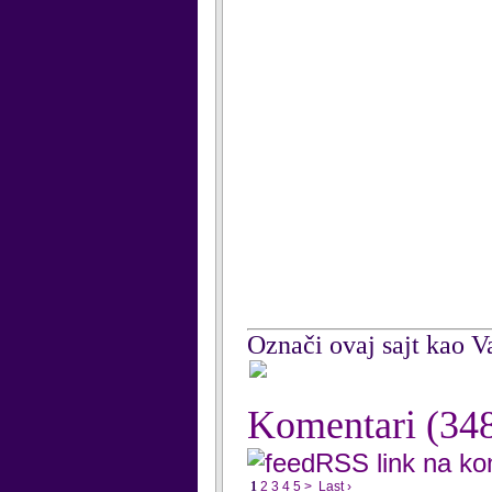
Označi ovaj sajt kao Va
Komentari
(34
RSS link na k
1
2
3
4
5
>
Last ›