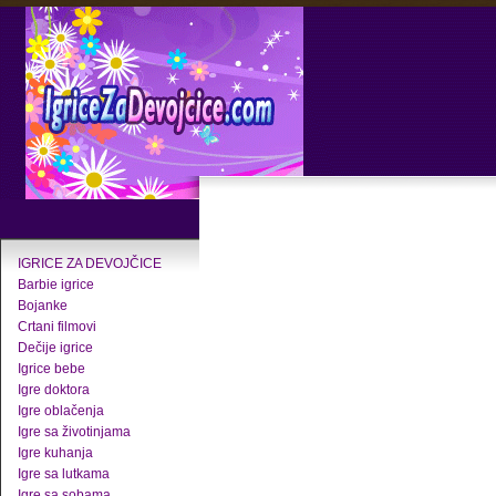
IGRICE ZA DEVOJČICE
Barbie igrice
Bojanke
Crtani filmovi
Dečije igrice
Igrice bebe
Igre doktora
Igre oblačenja
Igre sa životinjama
Igre kuhanja
Igre sa lutkama
Igre sa sobama