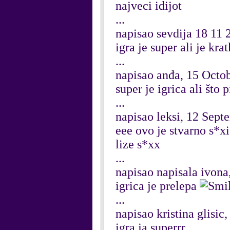
najveci idijot
...
napisao sevdija 18 11
igra je super ali je kr
...
napisao anđa, 15 Octo
super je igrica ali što 
...
napisao leksi, 12 Sep
eee ovo je stvarno s*xi i
lize s*xx
...
napisao napisala ivona
igrica je prelepa
...
napisao kristina glisic
igra ja superrr...