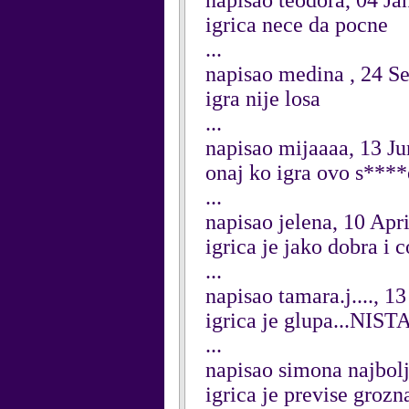
napisao teodora, 04 Ja
igrica nece da pocne
...
napisao medina , 24 S
igra nije losa
...
napisao mijaaaa, 13 J
onaj ko igra ovo s****e
...
napisao jelena, 10 Apr
igrica je jako dobra i c
...
napisao tamara.j...., 1
igrica je glupa...NI
...
napisao simona najbolj
igrica je previse grozn