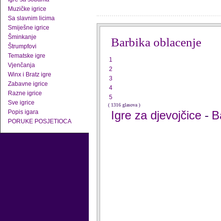
Muzičke igrice
Sa slavnim licima
Smiješne igrice
Šminkanje
Barbika oblacenje
Štrumpfovi
Tematske igre
1
Vjenčanja
2
Winx i Bratz igre
3
Zabavne igrice
4
Razne igrice
5
Sve igrice
( 1316 glasova )
Popis igara
Igre za djevojčice
B
-
PORUKE POSJETIOCA