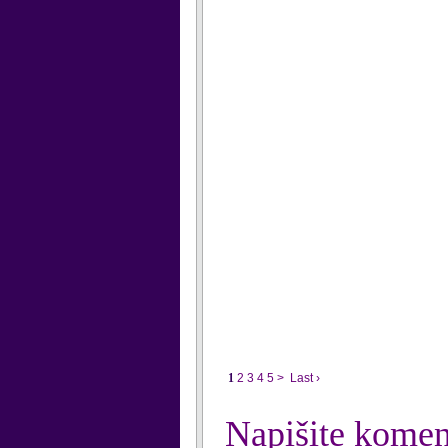
1
2
3
4
5
>
Last ›
Napišite komen