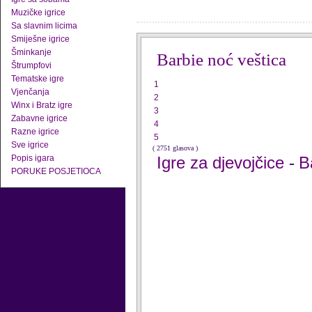
Muzičke igrice
Sa slavnim licima
Smiješne igrice
Šminkanje
Barbie noć veštica
Štrumpfovi
Tematske igre
1
Vjenčanja
2
Winx i Bratz igre
3
Zabavne igrice
4
Razne igrice
5
Sve igrice
( 2751 glasova )
Popis igara
Igre za djevojčice
B
-
PORUKE POSJETIOCA