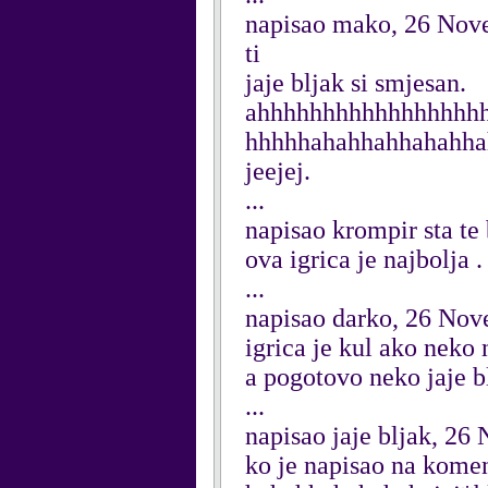
napisao mako, 26 Nov
ti
jaje bljak si smjesan.
ahhhhhhhhhhhhhhhhh
hhhhhahahhahhahahhaha
jeejej.
...
napisao krompir sta t
ova igrica je najbolja .
...
napisao darko, 26 No
igrica je kul ako neko
a pogotovo neko jaje b
...
napisao jaje bljak, 2
ko je napisao na komen