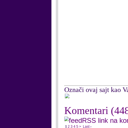
Označi ovaj sajt kao Va
Komentari
(44
RSS link na k
1
2
3
4
5
>
Last ›