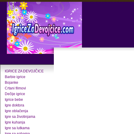
IGRICE ZA DEVOJČICE
Barbie igrice
Bojanke
Crtani filmovi
Dečije igrice
Igrice bebe
Igre doktora
Igre oblačenja
Igre sa životinjama
Igre kuhanja
Igre sa lutkama
Igre sa sobama