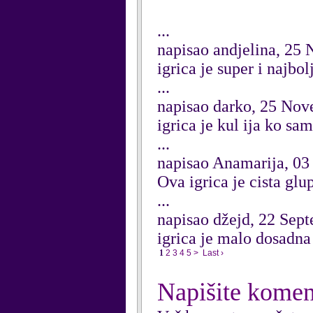
...
napisao andjelina, 25
igrica je super i naj
...
napisao darko, 25 No
igrica je kul ija ko s
...
napisao Anamarija, 0
Ova igrica je cista glup
...
napisao džejd, 22 Sep
igrica je malo dosadna 
1
2
3
4
5
>
Last ›
Napišite komen