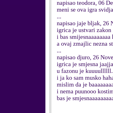
napisao teodora, 06 D
meni se ova igra svidj
...
napisao jaje bljak, 2
igrica je ustvari zako
i bas smijesnaaaaaaaa
a ovaj zmajlic nezna 
...
napisao djuro, 26 Nov
igrica je smjesna jaajj
u fazonu je kuuuullllll.
i ja ko sam musko hah
mislim da je baaaaaaa
i nema puunooo kostim
bas je smjesnaaaaaaaa
...