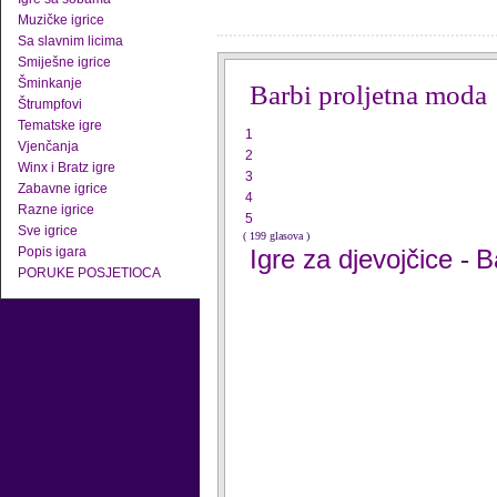
Muzičke igrice
Sa slavnim licima
Smiješne igrice
Šminkanje
Barbi proljetna moda
Štrumpfovi
Tematske igre
1
Vjenčanja
2
Winx i Bratz igre
3
Zabavne igrice
4
Razne igrice
5
Sve igrice
( 199 glasova )
Popis igara
Igre za djevojčice
B
-
PORUKE POSJETIOCA