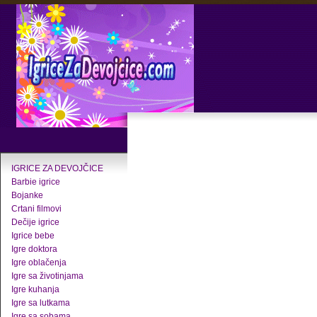
IGRICE ZA DEVOJČICE
Barbie igrice
Bojanke
Crtani filmovi
Dečije igrice
Igrice bebe
Igre doktora
Igre oblačenja
Igre sa životinjama
Igre kuhanja
Igre sa lutkama
Igre sa sobama