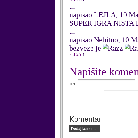
<
1
2
3
4
...
napisao LEJLA, 10 M
SUPER IGRA NISTA 
...
napisao Nebitno, 10 
bezveze je
<
1
2
3
4
Napišite komen
Ime
Komentar
Dodaj komentar