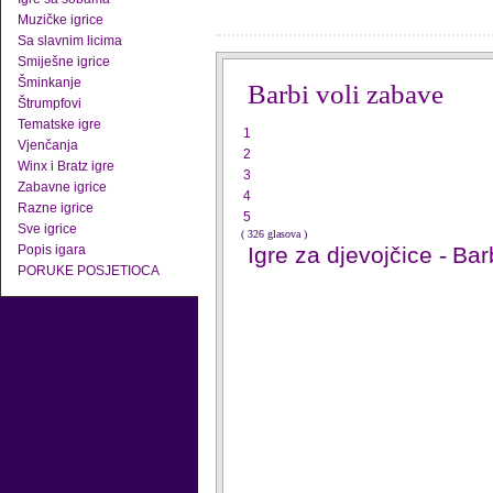
Muzičke igrice
Sa slavnim licima
Smiješne igrice
Šminkanje
Barbi voli zabave
Štrumpfovi
Tematske igre
1
Vjenčanja
2
Winx i Bratz igre
3
Zabavne igrice
4
Razne igrice
5
Sve igrice
( 326 glasova )
Popis igara
Igre za djevojčice
-
Barb
PORUKE POSJETIOCA