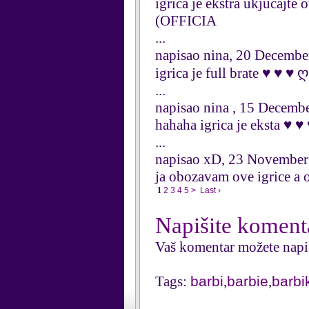
igrica je ekstra ukjuc
(OFFICIA
...
napisao nina, 20 Decembe
igrica je full brate ♥ ♥ ♥
...
napisao nina , 15 Decemb
hahaha igrica je eksta ♥ ♥
...
napisao xD, 23 November
ja obozavam ove igrice a 
1
2
3
4
5
>
Last ›
Napišite koment
Vaš komentar možete napi
Tags:
barbi
,
barbie
,
barbi