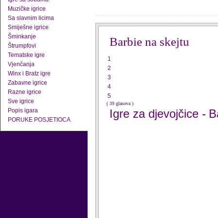
Muzičke igrice
Sa slavnim licima
Smiješne igrice
Šminkanje
Barbie na skejtu
Štrumpfovi
Tematske igre
1
Vjenčanja
2
Winx i Bratz igre
3
Zabavne igrice
4
Razne igrice
5
Sve igrice
( 39 glasova )
Popis igara
Igre za djevojčice
B
-
PORUKE POSJETIOCA