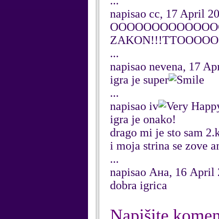
...
napisao cc, 17 April 2
OOOOOOOOOOOOOOO
ZAKON!!!TTOOOO
...
napisao nevena, 17 Ap
igra je super
...
napisao iv
igra je onako!
drago mi je sto sam 2.
i moja strina se zove a
...
napisao Ана, 16 April
dobra igrica
Napišite komen