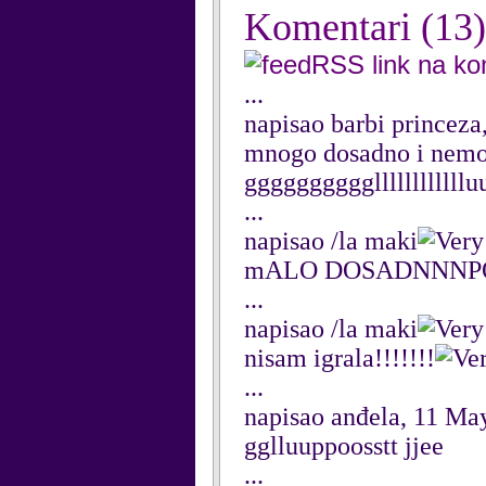
Komentari
(13)
RSS link na k
...
napisao barbi princeza
mnogo dosadno i nem
ggggggggggllllllllllllu
...
napisao /la maki
mALO DOSADNNNP
...
napisao /la maki
nisam igrala!!!!!!!
...
napisao anđela, 11 Ma
gglluuppoosstt jjee
...