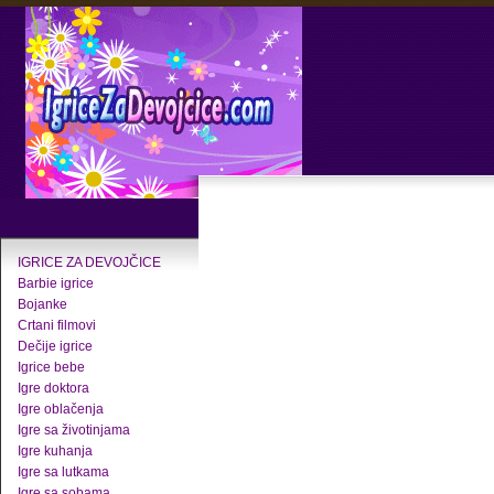
IGRICE ZA DEVOJČICE
Barbie igrice
Bojanke
Crtani filmovi
Dečije igrice
Igrice bebe
Igre doktora
Igre oblačenja
Igre sa životinjama
Igre kuhanja
Igre sa lutkama
Igre sa sobama