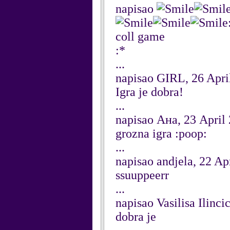
napisao
coll game
:*
...
napisao GIRL, 26 Apri
Igra je dobra!
...
napisao Ана, 23 April
grozna igra :poop:
...
napisao andjela, 22 Ap
ssuuppeerr
...
napisao Vasilisa Ilinci
dobra je