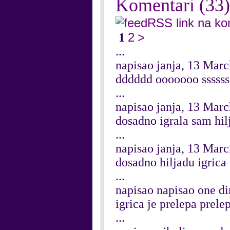
Komentari
(33)
RSS link na k
2
>
1
...
napisao janja, 13 Mar
dddddd ooooooo sssss
...
napisao janja, 13 Mar
dosadno igrala sam hil
...
napisao janja, 13 Mar
dosadno hiljadu igrica
...
napisao napisao one di
igrica je prelepa prele
...