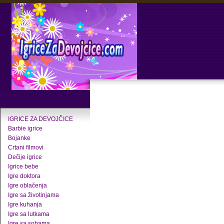
IGRICE ZA DEVOJČICE
Barbie igrice
Bojanke
Crtani filmovi
Dečije igrice
Igrice bebe
Igre doktora
Igre oblačenja
Igre sa životinjama
Igre kuhanja
Igre sa lutkama
Igre sa sobama