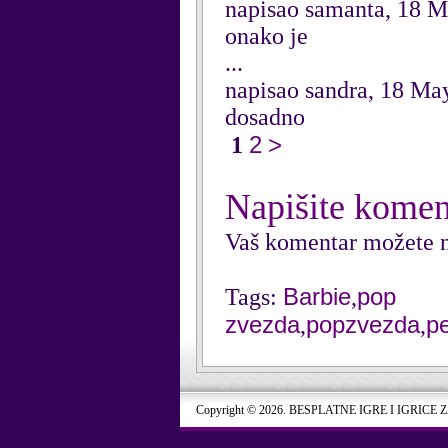
napisao samanta, 18 
onako je
...
napisao sandra, 18 Ma
dosadno
2
>
1
Napišite komen
Vaš komentar možete n
Barbie
pop
Tags:
,
zvezda
popzvezda
p
,
,
Copyright © 2026. BESPLATNE IGRE I IGRICE 