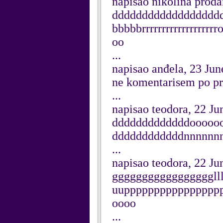
napisao nikolina proda
dddddddddddddddddd
bbbbbrrrrrrrrrrrrrrrr
oo
...
napisao anđela, 23 Ju
ne komentarisem po pr
...
napisao teodora, 22 Ju
dddddddddddddoooooo
ddddddddddddnnnnnn
...
napisao teodora, 22 Ju
ggggggggggggggggglllll
uupppppppppppppppp
oooo
...