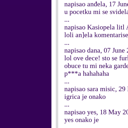
napisao anđela, 17 Ju
u pocetku mi se svidela
...
napisao Kasiopela litl
loli an]ela komentarise
...
napisao dana, 07 June
lol ove dece! sto se f
obuce tu mi neka garder
p***a hahahaha
...
napisao sara misic, 2
igrica je onako
...
napisao yes, 18 May 2
yes onako je
...