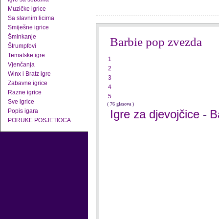
Muzičke igrice
Sa slavnim licima
Smiješne igrice
Šminkanje
Barbie pop zvezda
Štrumpfovi
Tematske igre
1
Vjenčanja
2
Winx i Bratz igre
3
Zabavne igrice
4
Razne igrice
5
Sve igrice
( 76 glasova )
Popis igara
Igre za djevojčice
B
-
PORUKE POSJETIOCA