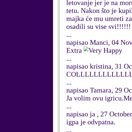
letovanje jer je na mo
tetu. Nakon što je kupi
majka će mu umreti za 
osadili su vise svi!!!!!!
...
napisao Manci, 04 No
Extra
...
napisao kristina, 31 O
COLLLLLLLLLLLL
...
napisao Tamara, 29 Oc
Ja volim ovu igricu.M
...
napisao ja , 27 Octobe
igpa je odvpatna.
...