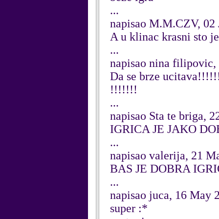
...
napisao M.M.CZV, 02 
A u klinac krasni sto je
...
napisao nina filipovic
Da se brze ucitava!!!!!!!
!!!!!!!
...
napisao Sta te briga, 
IGRICA JE JAKO DOBR
...
napisao valerija, 21 M
BAS JE DOBRA IGR
...
napisao juca, 16 May 
super :*