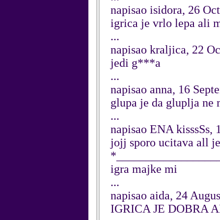
napisao isidora, 26 Oc
igrica je vrlo lepa ali
...
napisao kraljica, 22 O
jedi g***a
...
napisao anna, 16 Sept
glupa je da gluplja n
...
napisao ENA kisssSs, 
jojj sporo ucitava all 
*__________________
igra majke mi
...
napisao aida, 24 Augu
IGRICA JE DOBRA A