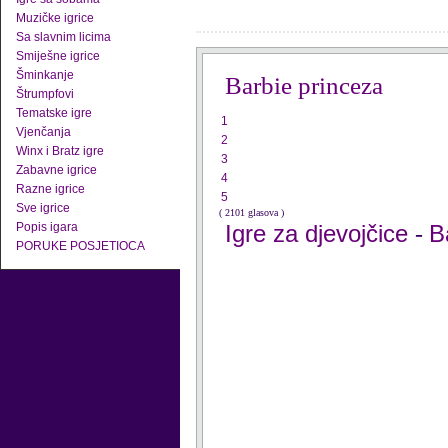
Muzičke igrice
Sa slavnim licima
Smiješne igrice
Šminkanje
Barbie princeza
Štrumpfovi
Tematske igre
1
Vjenčanja
2
Winx i Bratz igre
3
Zabavne igrice
4
Razne igrice
5
Sve igrice
( 2101 glasova )
Popis igara
Igre za djevojčice
B
-
PORUKE POSJETIOCA