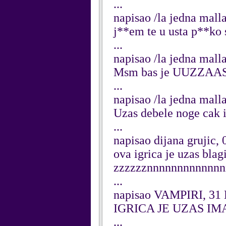
...
napisao /la jedna mall
j**em te u usta p**ko
...
napisao /la jedna mall
Msm bas je UUZZA
...
napisao /la jedna mall
Uzas debele noge cak 
...
napisao dijana grujic,
ova igrica je uzas bl
zzzzzznnnnnnnnnnnn
...
napisao VAMPIRI, 31
IGRICA JE UZAS IMA
...