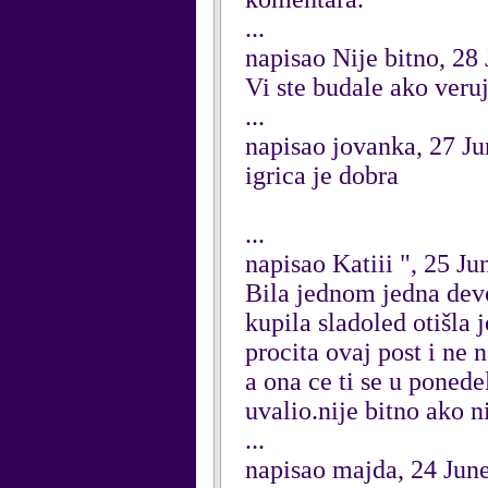
...
napisao Nije bitno, 28
Vi ste budale ako veruj
...
napisao jovanka, 27 J
igrica je dobra
...
napisao Katiii ", 25 J
Bila jednom jedna devoj
kupila sladoled otišla 
procita ovaj post i ne 
a ona ce ti se u ponede
uvalio.nije bitno ako ni
...
napisao majda, 24 Jun