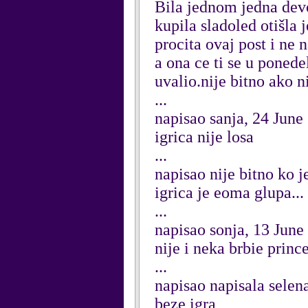
Bila jednom jedna devoj
kupila sladoled otišla 
procita ovaj post i ne 
a ona ce ti se u ponede
uvalio.nije bitno ako n
...
napisao sanja, 24 June
igrica nije losa
...
napisao nije bitno ko j
igrica je eoma glupa..
...
napisao sonja, 13 June
nije i neka brbie princ
...
napisao napisala selen
beze igra