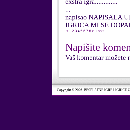
exstra igra.............
...
napisao NAPISALA U
IGRICA MI SE DOP
<
1
2
3
4
5
6
7
8
>
Last ›
Napišite komen
Vaš komentar možete n
Copyright © 2026. BESPLATNE IGRE I IGRICE 