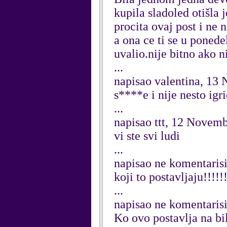
kupila sladoled otišla 
procita ovaj post i ne 
a ona ce ti se u ponede
uvalio.nije bitno ako n
...
napisao valentina, 13
s****e i nije nesto igr
...
napisao ttt, 12 Novem
vi ste svi ludi
...
napisao ne komentaris
koji to postavljaju!!!!
...
napisao ne komentaris
Ko ovo postavlja na bil