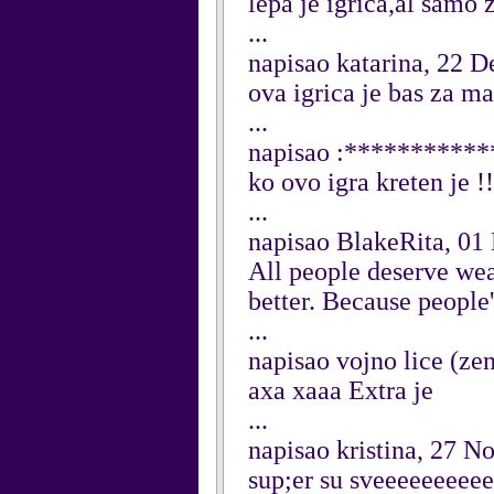
lepa je igrica,al samo 
...
napisao katarina, 22 
ova igrica je bas za ma
...
napisao :**********
ko ovo igra kreten je
...
napisao BlakeRita, 0
All people deserve wea
better. Because people
...
napisao vojno lice (z
axa xaaa Extra je
...
napisao kristina, 27 
sup;er su sveeeeeeeee