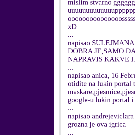
mislim stvarno ggggggg
uuuuuuuuuuuuuppppp
ooooooooooooooosssssssss
xD
...
napisao SULEJMANA 
DOBRA JE,SAMO DA
NAPRAVIS KAKVE H
...
napisao anica, 16 Feb
otiđite na lukin portal
maskare,pjesmice,pjesme,
google-u lukin portal i e
...
napisao andrejeviclara 
grozna je ova igrica
...