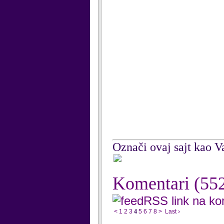
Označi ovaj sajt kao Va
Komentari
(55
RSS link na k
<
1
2
3
4
5
6
7
8
>
Last ›
...