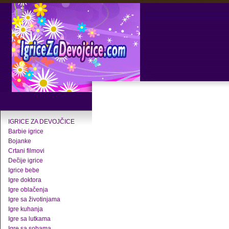
IGRICE ZA DEVOJČICE
Barbie igrice
Bojanke
Crtani filmovi
Dečije igrice
Igrice bebe
Igre doktora
Igre oblačenja
Igre sa životinjama
Igre kuhanja
Igre sa lutkama
Igre sa sobama