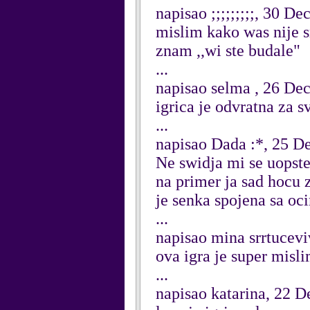
napisao ;;;;;;;;;, 30 D
mislim kako was nije s
znam ,,wi ste budale"
...
napisao selma , 26 De
igrica je odvratna za s
...
napisao Dada :*, 25 
Ne swidja mi se uopste.
na primer ja sad hocu 
je senka spojena sa o
...
napisao mina srrtucev
ova igra je super mis
...
napisao katarina, 22 