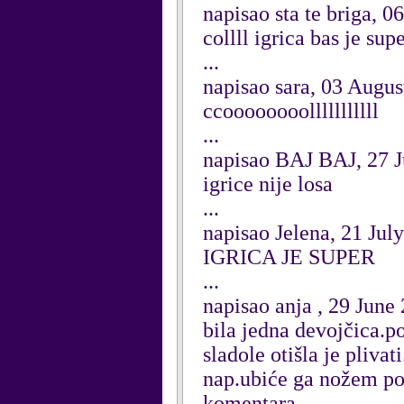
napisao sta te briga, 
collll igrica bas je sup
...
napisao sara, 03 Augus
ccoooooooolllllllllll
...
napisao BAJ BAJ, 27 J
igrice nije losa
...
napisao Jelena, 21 Jul
IGRICA JE SUPER
...
napisao anja , 29 June
bila jedna devojčica.po
sladole otišla je pliva
nap.ubiće ga nožem po
komentara.