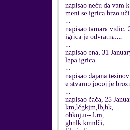
napisao neću da vam k
meni se igrica brzo uči
...
napisao tamara vidic, 
igrica je odvratna....
...
napisao ena, 31 Janua
lepa igrica
...
napisao dajana tesinov
e stvarno joooj je broz
...
napisao čača, 25 Janu
km,lčgkjm,lb,hk,
ohkoj.u--.l.m,
ghnlk kmnlči,