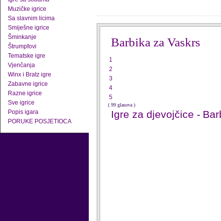
Muzičke igrice
Sa slavnim licima
Smiješne igrice
Šminkanje
Barbika za Vaskrs
Štrumpfovi
Tematske igre
1
Vjenčanja
2
Winx i Bratz igre
3
Zabavne igrice
4
Razne igrice
5
Sve igrice
( 99 glasova )
Popis igara
Igre za djevojčice
-
Barb
PORUKE POSJETIOCA