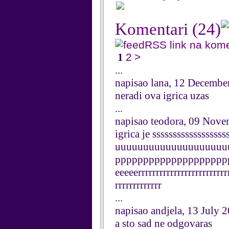
Komentari
(24)
RSS link na kom
1
2
>
...
napisao lana, 12 Decembe
neradi ova igrica uzas
...
napisao teodora, 09 Nov
igrica je ssssssssssssssss
uuuuuuuuuuuuuuuuuuuu
pppppppppppppppppppppp
eeeeerrrrrrrrrrrrrrrrrrrrrrrrrr
rrrrrrrrrrrrr
...
napisao andjela, 13 July 
a sto sad ne odgovaras