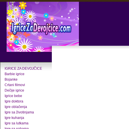
IGRICE ZA DEVOJČICE
Barbie igrice
Bojanke
Crtani filmovi
Dečije igrice
Igrice bebe
Igre doktora
Igre oblačenja
Igre sa životinjama
Igre kuhanja
Igre sa lutkama
Igre sa sobama