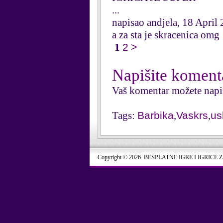
...
napisao andjela, 18 April
a za sta je skracenica omg
1
2
>
Napišite koment
Vaš komentar možete napi
Tags:
Barbika
,
Vaskrs
,
us
Copyright © 2026. BESPLATNE IGRE I IGRICE 