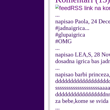
RSS link na k
...
napisao Paola, 24 De
#jadnaigrica...
#glupaigrica
#OMG
...
napisao LEA,S, 28 No
dosadna igrica bas jad
...
napisao barbi princeza
dddddddddddddddddd
ssssssssssssssssssssa
dddddddddddddddddnn
za bebe,kome se svida ,
...