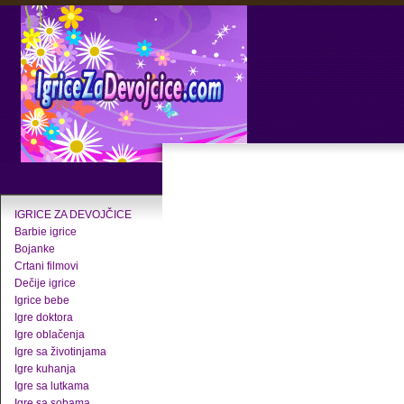
IGRICE ZA DEVOJČICE
Barbie igrice
Bojanke
Crtani filmovi
Dečije igrice
Igrice bebe
Igre doktora
Igre oblačenja
Igre sa životinjama
Igre kuhanja
Igre sa lutkama
Igre sa sobama