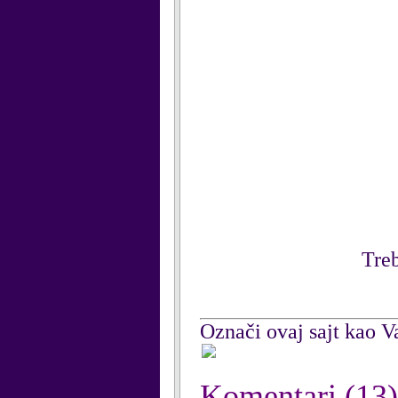
Treb
Označi ovaj sajt kao Va
Komentari
(13)