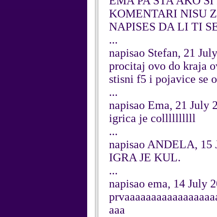
EMA PA STA AKO SI
KOMENTARI NISU Z
NAPISES DA LI TI 
...
napisao Stefan, 21 Jul
procitaj ovo do kraja o
stisni f5 i pojavice se 
...
napisao Ema, 21 July 
igrica je collllllllll
...
napisao ANDELA, 15 
IGRA JE KUL.
...
napisao ema, 14 July 
prvaaaaaaaaaaaaaaaaa
aaa