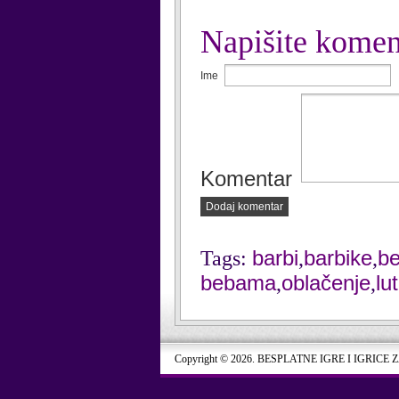
Napišite komen
Ime
Komentar
Dodaj komentar
barbi
barbike
b
Tags:
,
,
bebama
oblačenje
lu
,
,
Copyright © 2026. BESPLATNE IGRE I IGRICE 