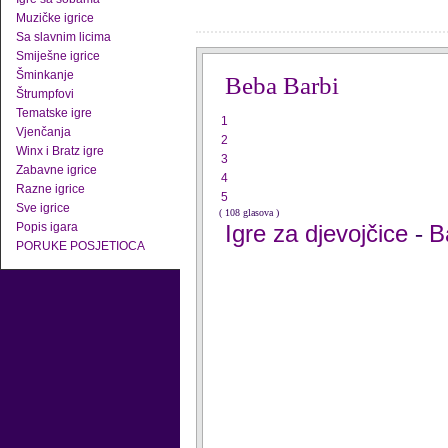
Muzičke igrice
Sa slavnim licima
Smiješne igrice
Šminkanje
Beba Barbi
Štrumpfovi
Tematske igre
1
Vjenčanja
2
Winx i Bratz igre
3
Zabavne igrice
4
Razne igrice
5
Sve igrice
( 108 glasova )
Popis igara
Igre za djevojčice
B
-
PORUKE POSJETIOCA