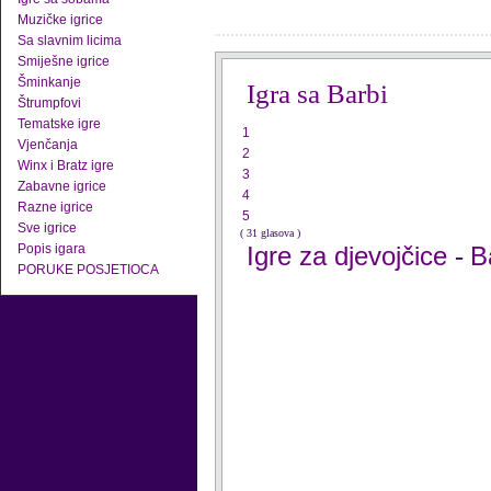
Muzičke igrice
Sa slavnim licima
Smiješne igrice
Šminkanje
Igra sa Barbi
Štrumpfovi
Tematske igre
1
Vjenčanja
2
Winx i Bratz igre
3
Zabavne igrice
4
Razne igrice
5
Sve igrice
( 31 glasova )
Popis igara
Igre za djevojčice
B
-
PORUKE POSJETIOCA