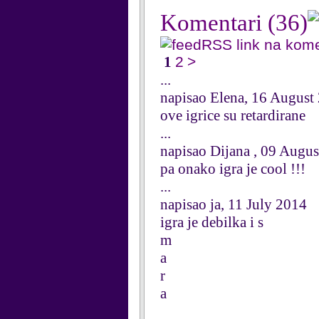
Komentari
(36)
RSS link na kom
1
2
>
...
napisao Elena, 16 August
ove igrice su retardirane
...
napisao Dijana , 09 Augu
pa onako igra je cool !!!
...
napisao ja, 11 July 2014
igra je debilka i s
m
a
r
a