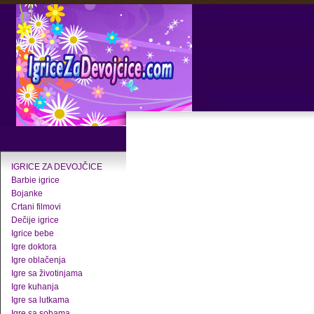
IGRICE ZA DEVOJČICE
Barbie igrice
Bojanke
Crtani filmovi
Dečije igrice
Igrice bebe
Igre doktora
Igre oblačenja
Igre sa životinjama
Igre kuhanja
Igre sa lutkama
Igre sa sobama