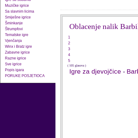
Muzičke igrice
Sa slavnim licima
Smiješne igrice
Šminkanje
Oblacenje nalik Barbi
Štrumpfovi
Tematske igre
1
Vjenčanja
2
Winx i Bratz igre
3
Zabavne igrice
4
Razne igrice
5
Sve igrice
( 105 glasova )
Popis igara
Igre za djevojčice
-
Barb
PORUKE POSJETIOCA