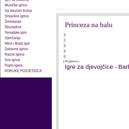
Muzičke igrice
Sa slavnim licima
Smiješne igrice
Šminkanje
Princeza na balu
Štrumpfovi
Tematske igre
1
Vjenčanja
2
Winx i Bratz igre
3
Zabavne igrice
4
Razne igrice
5
Sve igrice
( 68 glasova )
Popis igara
Igre za djevojčice
-
Barb
PORUKE POSJETIOCA