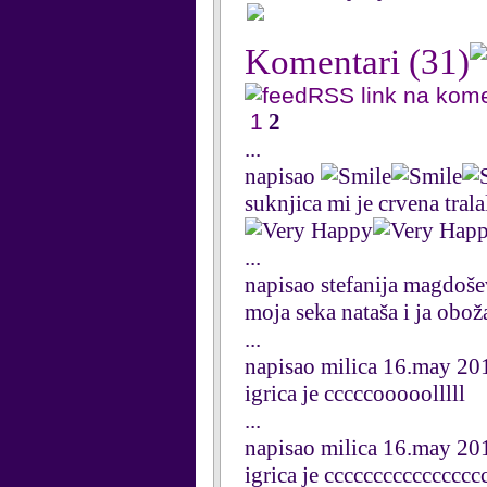
Komentari
(31)
RSS link na kom
1
2
...
napisao
suknjica mi je crvena trala
...
napisao stefanija magdoš
moja seka nataša i ja obo
...
napisao milica 16.may 2
igrica je cccccooooolllll
...
napisao milica 16.may 2
igrica je ccccccccccccc