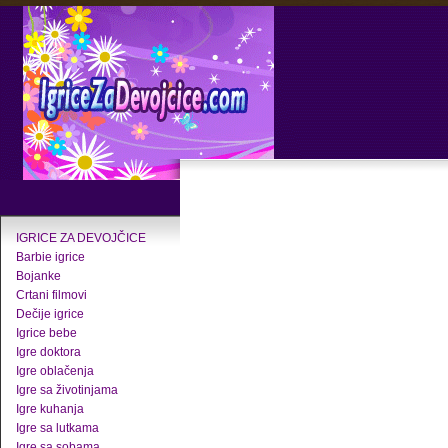
IGRICE ZA DEVOJČICE
Barbie igrice
Bojanke
Crtani filmovi
Dečije igrice
Igrice bebe
Igre doktora
Igre oblačenja
Igre sa životinjama
Igre kuhanja
Igre sa lutkama
Igre sa sobama