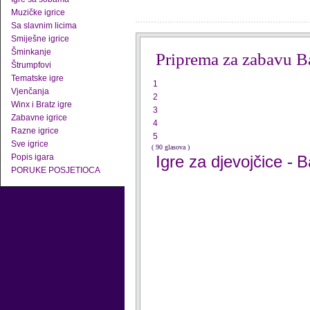
Muzičke igrice
Sa slavnim licima
Smiješne igrice
Šminkanje
Priprema za zabavu B
Štrumpfovi
Tematske igre
1
Vjenčanja
2
Winx i Bratz igre
3
Zabavne igrice
4
Razne igrice
5
Sve igrice
( 90 glasova )
Popis igara
Igre za djevojčice
B
-
PORUKE POSJETIOCA