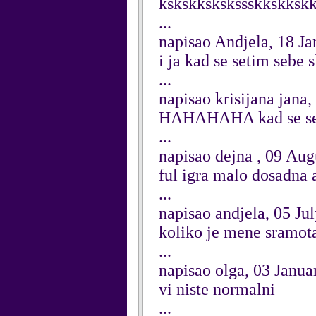
kskskkskskssskkskksk
...
napisao Andjela, 18 J
i ja kad se setim sebe 
...
napisao krisijana jana
HAHAHAHA kad se set
...
napisao dejna , 09 Aug
ful igra malo dosadna a
...
napisao andjela, 05 Ju
koliko je mene sramot
...
napisao olga, 03 Janua
vi niste normalni
...