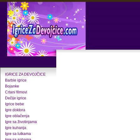
IGRICE ZA DEVOJČICE
Barbie igrice
Bojanke
Crtani filmovi
Dečije igrice
Igrice bebe
Igre doktora
Igre oblačenja
Igre sa životinjama
Igre kuhanja
Igre sa lutkama
Igre sa sobama