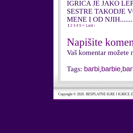
IGRICA JE JAKO LEP
SESTRE TAKODJE VOL
MENE I OD NJIH..............
1
2
3
4
5
>
Last ›
Napišite komen
Vaš komentar možete n
barbi
barbie
bar
Tags:
,
,
Copyright © 2026. BESPLATNE IGRE I IGRICE 