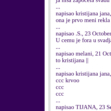
ja nisa zapocela svadu
...
napisao kristijana jan
ona je prvo meni rekla
...
napisao .S., 23 Octobe
U cemu je fora u svad
...
napisao melani, 21 Oc
to kristijana ||
...
napisao kristijana jan
ccc krvoo
ccc
ccc
...
napisao TIJANA, 23 S