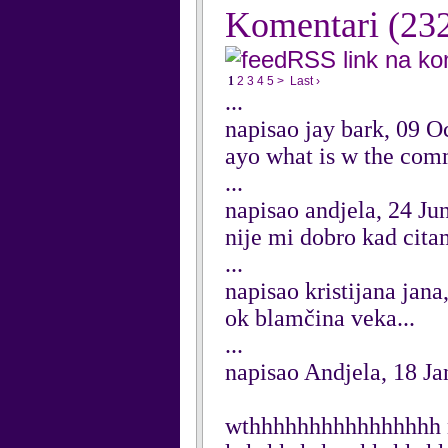
Komentari
(23
RSS link na k
1
2
3
4
5
>
Last ›
...
napisao jay bark, 09 O
ayo what is w the com
...
napisao andjela, 24 Ju
nije mi dobro kad cita
...
napisao kristijana jan
ok blamčina veka...
...
napisao Andjela, 18 J
wthhhhhhhhhhhhhhhh n