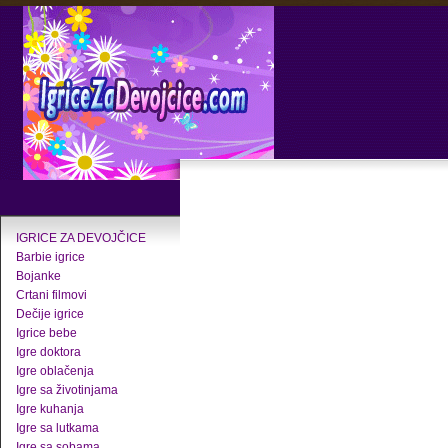
IGRICE ZA DEVOJČICE
Barbie igrice
Bojanke
Crtani filmovi
Dečije igrice
Igrice bebe
Igre doktora
Igre oblačenja
Igre sa životinjama
Igre kuhanja
Igre sa lutkama
Igre sa sobama