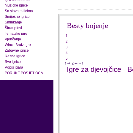
Muzičke igrice
Sa slavnim licima
Smiješne igrice
Šminkanje
Besty bojenje
Štrumpfovi
Tematske igre
1
Vjenčanja
2
Winx i Bratz igre
3
Zabavne igrice
4
Razne igrice
5
Sve igrice
( 249 glasova )
Popis igara
Igre za djevojčice
B
-
PORUKE POSJETIOCA