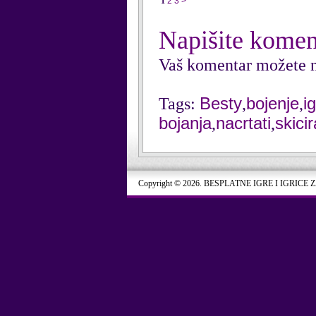
1
2
3
>
Napišite komen
Vaš komentar možete n
Besty
bojenje
i
Tags:
,
,
bojanja
nacrtati
skici
,
,
Copyright © 2026. BESPLATNE IGRE I IGRICE 