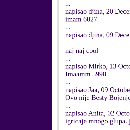
...
napisao djina, 20 Dec
imam 6027
...
napisao djina, 09 Dec
naj naj cool
...
napisao Mirko, 13 Oct
Imaamm 5998
...
napisao Jaa, 09 Octob
Ovo nije Besty Bojenj
...
napisao Anita, 02 Oct
igricaje mnogo glupa. 
...