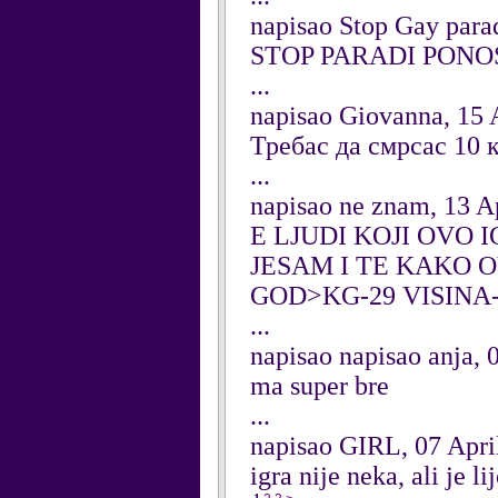
napisao Stop Gay para
STOP PARADI PONO
...
napisao Giovanna, 15 
Требас да смрсас 10 
...
napisao ne znam, 13 A
E LJUDI KOJI OVO 
JESAM I TE KAKO O
GOD>KG-29 VISINA-
...
napisao napisao anja, 
ma super bre
...
napisao GIRL, 07 Apri
igra nije neka, ali je li