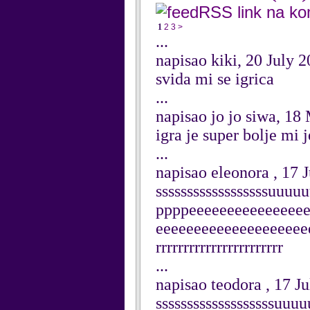
RSS link na k
1
2
3
>
...
napisao kiki, 20 July 
svida mi se igrica
...
napisao jo jo siwa, 18
igra je super bolje mi
...
napisao eleonora , 17 
ssssssssssssssssssuu
ppppeeeeeeeeeeeeeeee
eeeeeeeeeeeeeeeeeeeeee
rrrrrrrrrrrrrrrrrrrrrrr
...
napisao teodora , 17 J
sssssssssssssssssssu