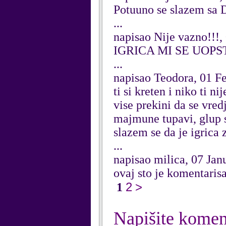
Potuuno se slazem sa D
...
napisao Nije vazno!!!
IGRICA MI SE UOPST
...
napisao Teodora, 01 F
ti si kreten i niko ti 
vise prekini da se vredj
majmune tupavi, glup si
slazem se da je igrica 
...
napisao milica, 07 Jan
ovaj sto je komentarisa
2
>
1
Napišite komen