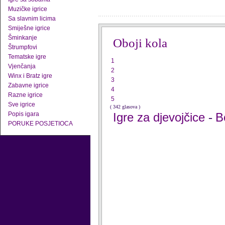
Muzičke igrice
Sa slavnim licima
Smiješne igrice
Šminkanje
Oboji kola
Štrumpfovi
Tematske igre
1
Vjenčanja
2
Winx i Bratz igre
3
Zabavne igrice
4
Razne igrice
5
Sve igrice
( 342 glasova )
Popis igara
Igre za djevojčice
B
-
PORUKE POSJETIOCA