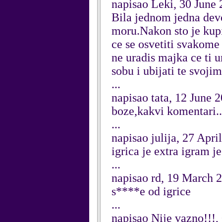
napisao Leki, 30 June
Bila jednom jedna devoj
moru.Nakon sto je kupil
ce se osvetiti svakome
ne uradis majka ce ti u
sobu i ubijati te svojim
...
napisao tata, 12 June 
boze,kakvi komentari...
...
napisao julija, 27 Apri
igrica je extra igram j
...
napisao rd, 19 March 
s****e od igrice
...
napisao Nije vazno!!!