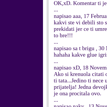
OK,xD. Komentar ti je
...
napisao aaa, 17 Febru
kakvi ste vi debili sto
prekidati jer ce ti um
to bre!!!
...
napisao sa t brigu , 3
hahaha kakve glue igri
...
napisao xD, 18 Novem
Ako si krenuola citati
ti tata...Jedino ti nec
prijatelja! Jedna devoj
je ona procitala ovo.
...
napisao naky , 13 No