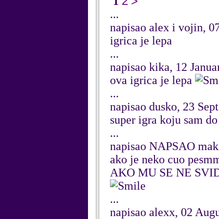
2
>
1
...
napisao alex i vojin,
igrica je lepa
...
napisao kika, 12 Janua
ova igrica je lepa
...
napisao dusko, 23 Sep
super igra koju sam do
...
napisao NAPSAO maki
ako je neko cuo pesm
AKO MU SE NE SVID
...
napisao alexx, 02 Aug