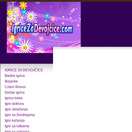
IGRICE ZA DEVOJČICE
Barbie igrice
Bojanke
Crtani filmovi
Dečije igrice
Igrice bebe
Igre doktora
Igre oblačenja
Igre sa životinjama
Igre kuhanja
Igre sa lutkama
Igre sa sobama