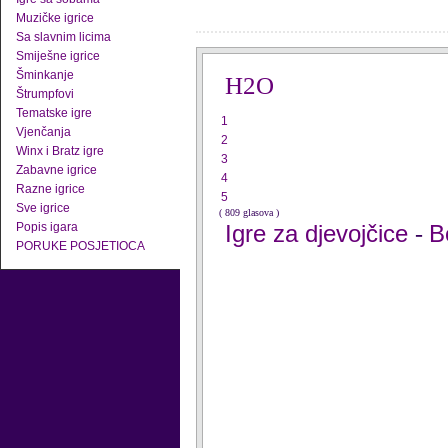
Muzičke igrice
Sa slavnim licima
Smiješne igrice
Šminkanje
H2O
Štrumpfovi
Tematske igre
1
Vjenčanja
2
Winx i Bratz igre
3
Zabavne igrice
4
Razne igrice
5
Sve igrice
( 809 glasova )
Popis igara
Igre za djevojčice
B
-
PORUKE POSJETIOCA