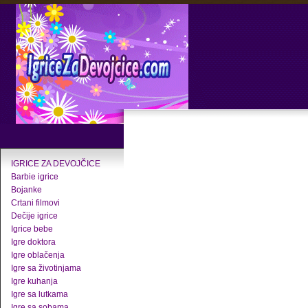
IGRICE ZA DEVOJČICE
Barbie igrice
Bojanke
Crtani filmovi
Dečije igrice
Igrice bebe
Igre doktora
Igre oblačenja
Igre sa životinjama
Igre kuhanja
Igre sa lutkama
Igre sa sobama