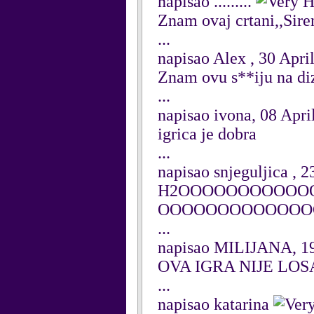
napisao .........
Znam ovaj crtani,,Si
...
napisao Alex , 30 Apri
Znam ovu s**iju na diz
...
napisao ivona, 08 Apri
igrica je dobra
...
napisao snjeguljica , 
H2OOOOOOOOOOO
OOOOOOOOOOOOO
...
napisao MILIJANA, 1
OVA IGRA NIJE LOS
...
napisao katarina