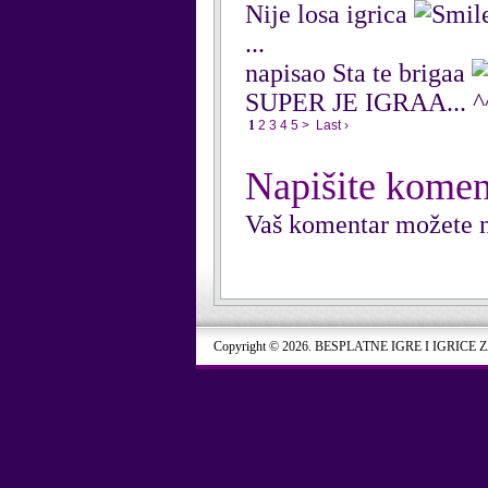
Nije losa igrica
...
napisao Sta te brigaa
SUPER JE IGRAA... 
1
2
3
4
5
>
Last ›
Napišite komen
Vaš komentar možete n
Copyright © 2026. BESPLATNE IGRE I IGRICE 