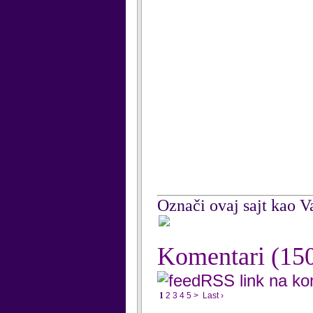
Označi ovaj sajt kao Va
Komentari
(15
RSS link na k
1
2
3
4
5
>
Last ›
...