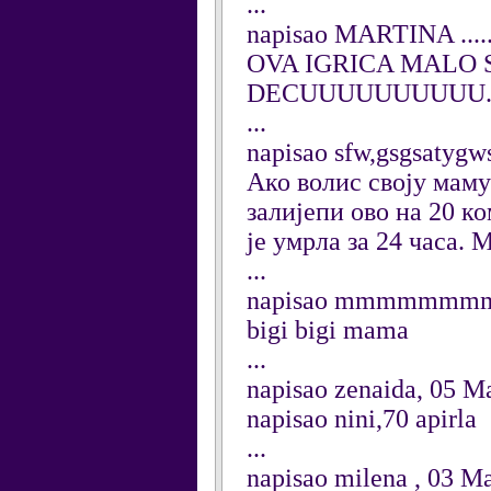
...
napisao MARTINA ....
OVA IGRICA MALO S
DECUUUUUUUUUU... 
...
napisao sfw,gsgsatygw
Ако волис своју маму
залијепи ово на 20 ко
је умрла за 24 часа. 
...
napisao mmmmmm
bigi bigi mama
...
napisao zenaida, 05 M
napisao nini,70 apirla
...
napisao milena , 03 M