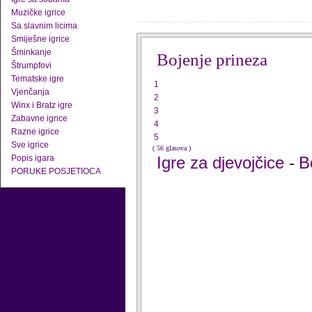
Muzičke igrice
Sa slavnim licima
Smiješne igrice
Šminkanje
Bojenje prineza
Štrumpfovi
Tematske igre
1
Vjenčanja
2
Winx i Bratz igre
3
Zabavne igrice
4
Razne igrice
5
Sve igrice
( 56 glasova )
Popis igara
Igre za djevojčice
B
-
PORUKE POSJETIOCA