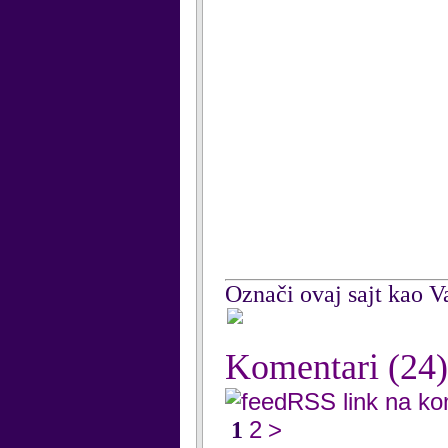
Označi ovaj sajt kao Va
Komentari
(24)
RSS link na k
2
>
1