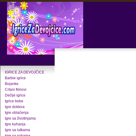
IGRICE ZA DEVOJČICE
Barbie igrice
Bojanke
Crtani filmovi
Dečije igrice
Igrice bebe
Igre doktora
Igre oblačenja
Igre sa životinjama
Igre kuhanja
Igre sa lutkama
Igre sa sobama