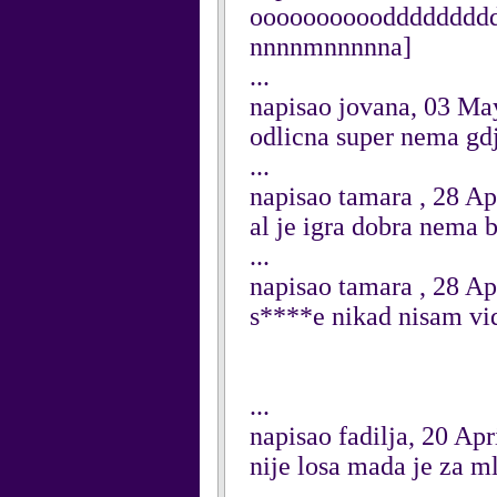
ooooooooooddddddddddll
nnnnmnnnnna]
...
napisao jovana, 03 Ma
odlicna super nema gdj
...
napisao tamara , 28 Ap
al je igra dobra nema b
...
napisao tamara , 28 Ap
s****e nikad nisam vi
...
napisao fadilja, 20 Apr
nije losa mada je za m
...