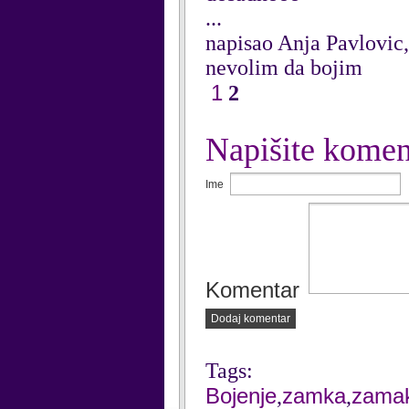
...
napisao Anja Pavlovic,
nevolim da bojim
1
2
Napišite komen
Ime
Komentar
Dodaj komentar
Tags:
Bojenje
zamka
zama
,
,