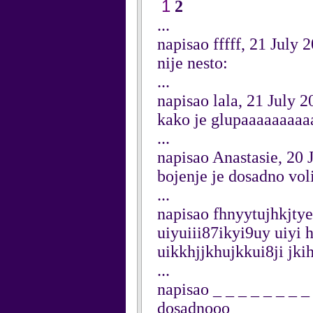
1
2
...
napisao fffff, 21 July 
nije nesto:
...
napisao lala, 21 July 2
kako je glupaaaaaaaaaaa
...
napisao Anastasie, 20 
bojenje je dosadno vol
...
napisao fhnyytujhkjtye
uiyuiii87ikyi9uy uiyi h
uikkhjjkhujkkui8ji jk
...
napisao _ _ _ _ _ _ _ _
dosadnooo