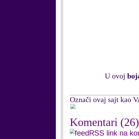
U ovoj
boj
Označi ovaj sajt kao Va
Komentari
(26)
RSS link na k