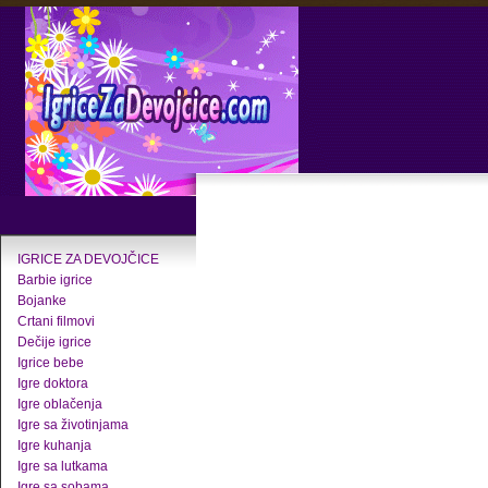
IGRICE ZA DEVOJČICE
Barbie igrice
Bojanke
Crtani filmovi
Dečije igrice
Igrice bebe
Igre doktora
Igre oblačenja
Igre sa životinjama
Igre kuhanja
Igre sa lutkama
Igre sa sobama