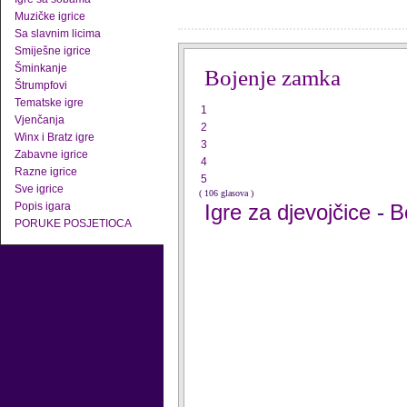
Muzičke igrice
Sa slavnim licima
Smiješne igrice
Šminkanje
Bojenje zamka
Štrumpfovi
Tematske igre
1
Vjenčanja
2
Winx i Bratz igre
3
Zabavne igrice
4
Razne igrice
5
Sve igrice
( 106 glasova )
Popis igara
Igre za djevojčice
B
-
PORUKE POSJETIOCA