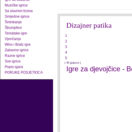
Muzičke igrice
Sa slavnim licima
Smiješne igrice
Šminkanje
Dizajner patika
Štrumpfovi
Tematske igre
1
Vjenčanja
2
Winx i Bratz igre
3
Zabavne igrice
4
Razne igrice
5
Sve igrice
( 49 glasova )
Popis igara
Igre za djevojčice
B
-
PORUKE POSJETIOCA