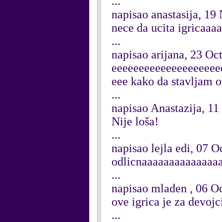
...
napisao anastasija, 1
nece da ucita igricaaa
...
napisao arijana, 23 Oc
eeeeeeeeeeeeeeeeeeee
eee kako da stavljam o
...
napisao Anastazija, 1
Nije loša!
...
napisao lejla edi, 07 
odlicnaaaaaaaaaaaaaa
...
napisao mladen , 06 O
ove igrica je za devo
...