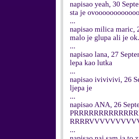
napisao yeah, 30 Sept
sta je ovoooooooooo
...
napisao milica maric,
malo je glupa ali je ok.
...
napisao lana, 27 Sept
lepa kao lutka
...
napisao ivivivivi, 26 
ljepa je
...
napisao ANA, 26 Sept
PRRRRRRRRRRRR
RRRRVVVVVVVVV
...
napisao naj sam ja to