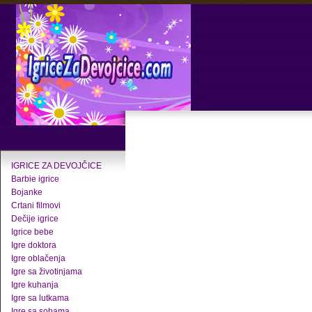
IGRICE ZA DEVOJČICE
Barbie igrice
Bojanke
Crtani filmovi
Dečije igrice
Igrice bebe
Igre doktora
Igre oblačenja
Igre sa životinjama
Igre kuhanja
Igre sa lutkama
Igre sa sobama