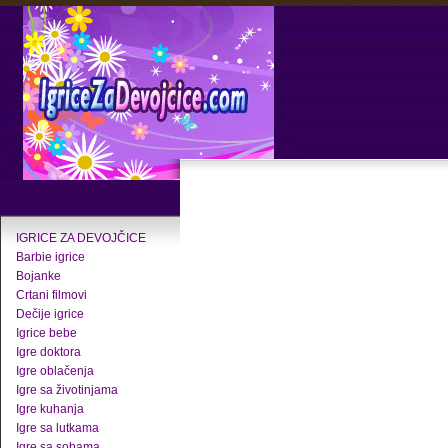
IGRICE ZA DEVOJČICE
Barbie igrice
Bojanke
Crtani filmovi
Dečije igrice
Igrice bebe
Igre doktora
Igre oblačenja
Igre sa životinjama
Igre kuhanja
Igre sa lutkama
Igre sa sobama