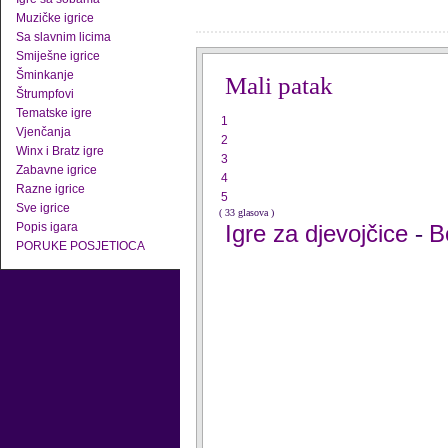
Muzičke igrice
Sa slavnim licima
Smiješne igrice
Šminkanje
Mali patak
Štrumpfovi
Tematske igre
1
Vjenčanja
2
Winx i Bratz igre
3
Zabavne igrice
4
Razne igrice
5
Sve igrice
( 33 glasova )
Popis igara
Igre za djevojčice
B
-
PORUKE POSJETIOCA