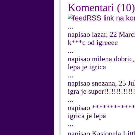
Komentari
(10)
RSS link na k
...
napisao lazar, 22 Mar
k***c od igreeee
...
napisao milena dobric,
lepa je igrica
...
napisao snezana, 25 Ju
igra je super!!!!!!!!!!!!
...
napisao ************
igrica je lepa
...
napisao Kasiopela Lit