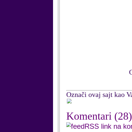
O
Označi ovaj sajt kao Va
Komentari
(28)
RSS link na k