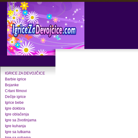
IGRICE ZA DEVOJČICE
Barbie igrice
Bojanke
Crtani filmovi
Dečije igrice
Igrice bebe
Igre doktora
Igre oblačenja
Igre sa životinjama
Igre kuhanja
Igre sa lutkama
Igre sa sobama