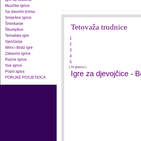
Muzičke igrice
Sa slavnim licima
Smiješne igrice
Šminkanje
Tetovaža trudnice
Štrumpfovi
Tematske igre
1
Vjenčanja
2
Winx i Bratz igre
3
Zabavne igrice
4
Razne igrice
5
Sve igrice
( 34 glasova )
Popis igara
Igre za djevojčice
B
-
PORUKE POSJETIOCA