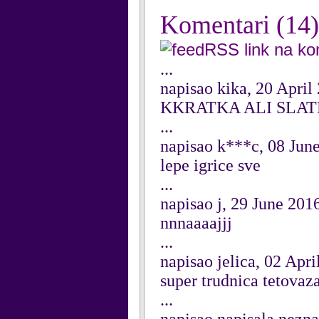
Komentari
(14)
RSS link na k
...
napisao kika, 20 April
KKRATKA ALI SLA
...
napisao k***c, 08 Jun
lepe igrice sve
...
napisao j, 29 June 201
nnnaaaajjj
...
napisao jelica, 02 Apri
super trudnica tetovaz
...