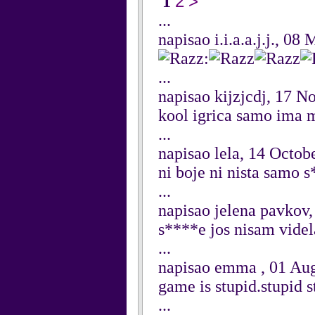
2
>
1
...
napisao i.i.a.a.j.j., 08
:
...
napisao kijzjcdj, 17 
kool igrica samo ima 
...
napisao lela, 14 Octob
ni boje ni nista samo 
...
napisao jelena pavkov
s****e jos nisam videl
...
napisao emma , 01 Au
game is stupid.stupid s
...