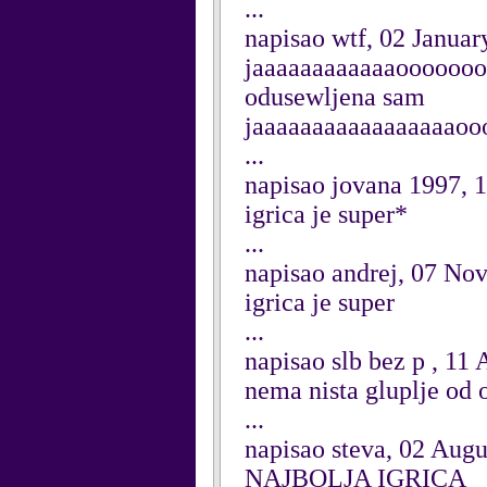
...
napisao wtf, 02 Januar
jaaaaaaaaaaaaooooooooo
odusewljena sam
jaaaaaaaaaaaaaaaaaooo
...
napisao jovana 1997,
igrica je super*
...
napisao andrej, 07 No
igrica je super
...
napisao slb bez p , 11
nema nista gluplje od 
...
napisao steva, 02 Aug
NAJBOLJA IGRICA