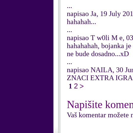
...
napisao Ja, 19 July 20
hahahah...
...
napisao T w0li M e, 03
hahahahah, bojanka je 
ne bude dosadno...xD
...
napisao NAILA, 30 Ju
ZNACI EXTRA IGRA!
2
>
1
Napišite komen
Vaš komentar možete n