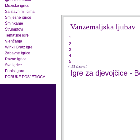
Muzičke igrice
Sa slavnim licima
Smiješne igrice
Šminkanje
Vanzemaljska ljubav
Štrumpfovi
Tematske igre
1
Vjenčanja
2
Winx i Bratz igre
3
Zabavne igrice
4
Razne igrice
5
Sve igrice
( 132 glasova )
Popis igara
Igre za djevojčice
B
-
PORUKE POSJETIOCA