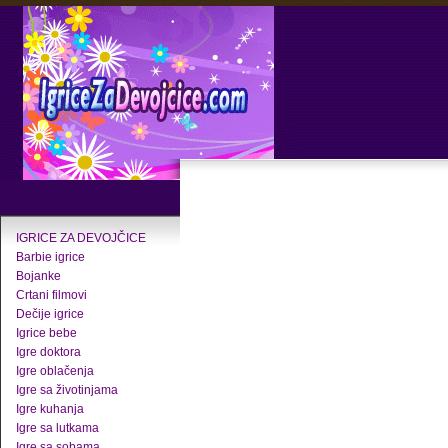
IGRICE ZA DEVOJČICE
Barbie igrice
Bojanke
Crtani filmovi
Dečije igrice
Igrice bebe
Igre doktora
Igre oblačenja
Igre sa životinjama
Igre kuhanja
Igre sa lutkama
Igre sa sobama