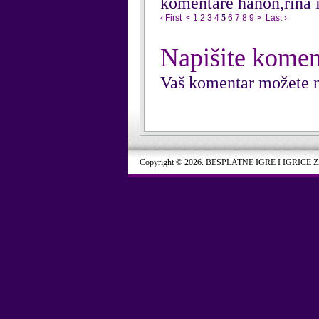
komentare hanon,rina i
‹ First
<
1
2
3
4
5
6
7
8
9
>
Last ›
Napišite komen
Vaš komentar možete n
Copyright © 2026. BESPLATNE IGRE I IGRICE 