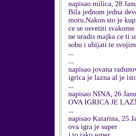
napisao milica, 28 Jan
Bila jednom jedna devoj
moru.Nakon sto je kupil
ce se osvetiti svakome
ne uradis majka ce ti u
sobu i ubijati te svojim
...
...
napisao jovana raduno
igrica je lazna al je is
...
napisao NINA, 26 Jan
OVA IGRICA JE LA
...
napisao Katarina, 25 
ova igra je super
i to jako super