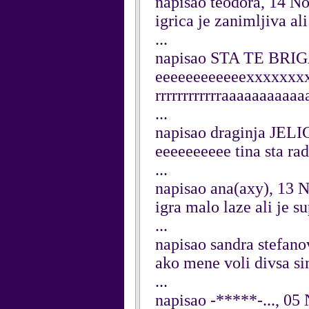
napisao teodora, 14 N
igrica je zanimljiva 
...
napisao STA TE BRIG
eeeeeeeeeeeexxxxxxxxxxx
rrrrrrrrrrrraaaaaaaaaa
...
napisao draginja JEL
eeeeeeeeee tina sta ra
...
napisao ana(axy), 13
igra malo laze ali je s
...
napisao sandra stefan
ako mene voli divsa sim
...
napisao -*****-..., 0