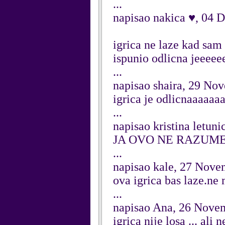
...
napisao nakica ♥, 04 
igrica ne laze kad sam
ispunio odlicna jeeee
...
napisao shaira, 29 No
igrica je odlicnaaaaa
...
napisao kristina letun
JA OVO NE RAZUM
...
napisao kale, 27 Nove
ova igrica bas laze.ne
...
napisao Ana, 26 Nove
igrica nije losa ... ali 