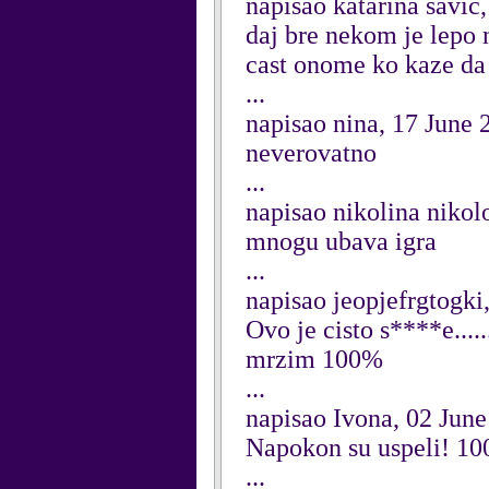
napisao katarina savic
daj bre nekom je lepo 
cast onome ko kaze da j
...
napisao nina, 17 June 
neverovatno
...
napisao nikolina nikol
mnogu ubava igra
...
napisao jeopjefrgtogki
Ovo je cisto s****e....
mrzim 100%
...
napisao Ivona, 02 Jun
Napokon su uspeli! 1
...