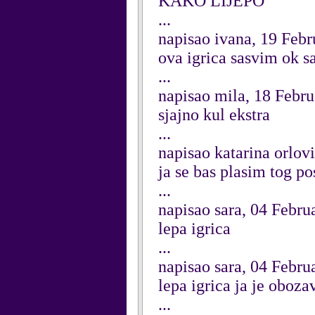
KAKO LIJEPO
...
napisao ivana, 19 Feb
ova igrica sasvim ok s
...
napisao mila, 18 Febr
sjajno kul ekstra
...
napisao katarina orlov
ja se bas plasim tog po
...
napisao sara, 04 Febru
lepa igrica
...
napisao sara, 04 Febru
lepa igrica ja je oboz
...