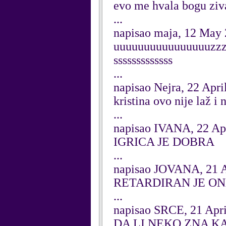
evo me hvala bogu ziv
...
napisao maja, 12 May
uuuuuuuuuuuuuuuuzzz
sssssssssssss
...
napisao Nejra, 22 Apri
kristina ovo nije laž i 
...
napisao IVANA, 22 Ap
IGRICA JE DOBRA
...
napisao JOVANA, 21 A
RETARDIRAN JE ON
...
napisao SRCE, 21 Apri
DA LI NEKO ZNA K