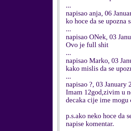
...
napisao anja, 06 Janua
ko hoce da se upozna 
...
napisao ONek, 03 Jan
Ovo je full shit
...
napisao Marko, 03 Jan
kako mislis da se upoz
...
napisao ?, 03 January 
Imam 12god,zivim u no
decaka cije ime mogu d
p.s.ako neko hoce da 
napise komentar.