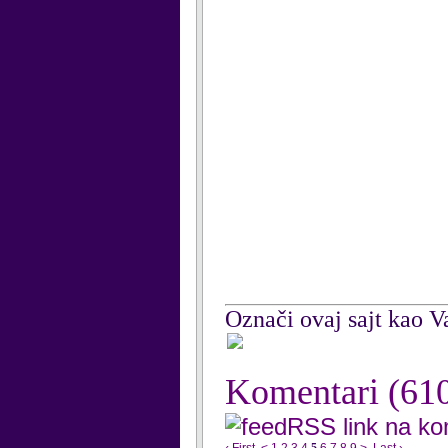
Označi ovaj sajt kao Va
Komentari
(61
RSS link na k