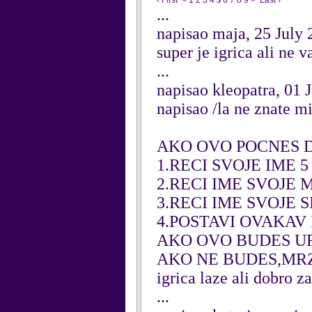
‹ First
<
1
2
3
4
5
6
7
8
9
>
Last ›
...
napisao maja, 25 July
super je igrica ali ne v
...
napisao kleopatra, 01 
napisao /la ne znate 
AKO OVO POCNES D
1.RECI SVOJE IME 5
2.RECI IME SVOJE 
3.RECI IME SVOJE S
4.POSTAVI OVAKAV 
AKO OVO BUDES URA
AKO NE BUDES,MR
igrica laze ali dobro z
...