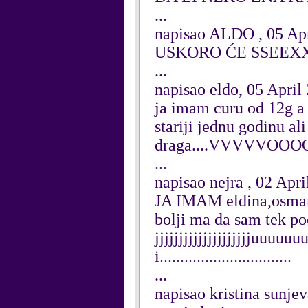
...
napisao ALDO , 05 Apr
USKORO ĆE SSEEX
...
napisao eldo, 05 April
ja imam curu od 12g a 
stariji jednu godinu al
draga....VVVVVOOO
...
napisao nejra , 02 Apri
JA IMAM eldina,osmana
bolji ma da sam tek poč
jjjjjjjjjjjjjjjjjjjjuuuu
i................................
...
napisao kristina sunje