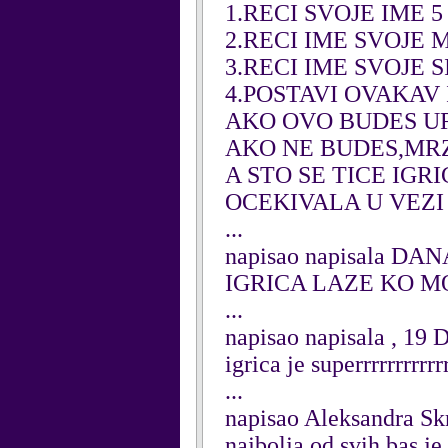
1.RECI SVOJE IME 5
2.RECI IME SVOJE 
3.RECI IME SVOJE S
4.POSTAVI OVAKAV 
AKO OVO BUDES URA
AKO NE BUDES,MR
A STO SE TICE IGR
OCEKIVALA U VEZI
...
napisao napisala DAN
IGRICA LAZE KO M
...
napisao napisala , 19
igrica je superrrrrrrrrrr
...
napisao Aleksandra Sk
najbolja od svih bas je 