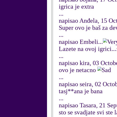
igrica je extra
...
napisao Anđela, 15 Oc
Super ovo je baš za d
...
napisao Embeli...
Lazete na ovoj igrici..
...
napisao kira, 03 Octob
ovo je netacno
...
napisao seira, 02 Octo
tasj**ana je bana
...
napisao Tasara, 21 Se
sto se svadjate svi ste 