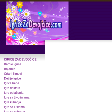
IGRICE ZA DEVOJČICE
Barbie igrice
Bojanke
Crtani filmovi
Dečije igrice
Igrice bebe
Igre doktora
Igre oblačenja
Igre sa životinjama
Igre kuhanja
Igre sa lutkama
Igre sa sobama