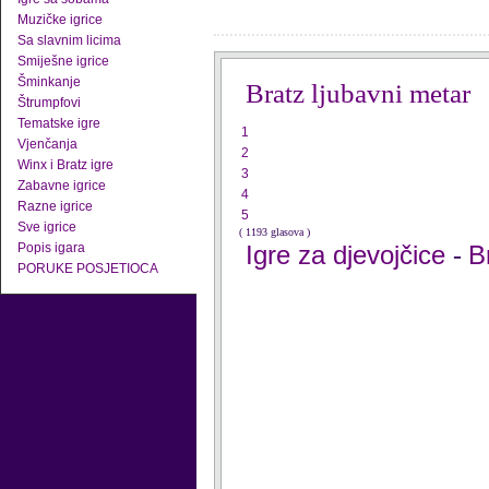
Muzičke igrice
Sa slavnim licima
Smiješne igrice
Šminkanje
Bratz ljubavni metar
Štrumpfovi
Tematske igre
1
Vjenčanja
2
Winx i Bratz igre
3
Zabavne igrice
4
Razne igrice
5
Sve igrice
( 1193 glasova )
Popis igara
Igre za djevojčice
B
-
PORUKE POSJETIOCA