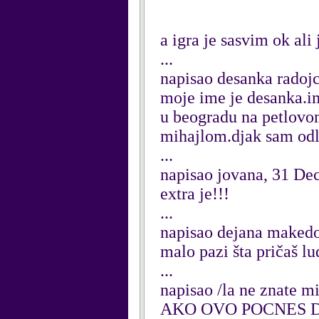
a igra je sasvim ok ali
...
napisao desanka radojc
moje ime je desanka.ima
u beogradu na petlov
mihajlom.djak sam odli
...
napisao jovana, 31 D
extra je!!!
...
napisao dejana makedo
malo pazi šta pričaš l
...
napisao /la ne znate 
AKO OVO POCNES D