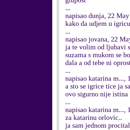
glupost
...
napisao dunja, 22 May
kako da udjem u igric
...
napisao jovana, 22 Ma
ja te volim od ljubavi
suzama s mukom se bori
dala a od tebe ni opros
...
napisao katarina m...,
a sto se igrice tice ja
ovo sigurno nije istina
...
napisao katarina m...,
za katarinu orlovic..
ja sam jednom procital