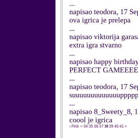
...
napisao teodora, 17 S
ova igrica je prelepa
...
napisao viktorija gara
extra igra stvarno
...
napisao happy birthda
PERFECT GAMEEE
...
napisao teodora, 17 S
suuuuuuuuuuuuuppppppp
...
napisao 8_Sweety_8, 
coool je igrica
‹ First
<
34
35
36
37
38
39
40
41
>