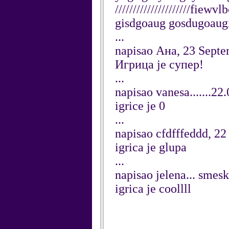
/////////////////////f
gisdgoaug gosdugoaugi
...
napisao Ана, 23 Sept
Игрица је супер!
...
napisao vanesa.......2
igrice je 0
...
napisao cfdfffeddd, 2
igrica je glupa
...
napisao jelena... smes
igrica je coollll