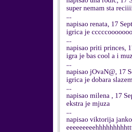
napisao una rodic, 17
super nemam sta reciiiiiiiii 
...
napisao renata, 17 Se
igrica je cccccoooooooo
...
napisao priti princes,
igra je bas cool a i mu
...
napisao jOvaN@, 17 S
igrica je dobara slaze
...
napisao milena , 17 S
ekstra je mjuza
...
napisao viktorija jank
eeeeeeeeehhhhhhhhhtttt