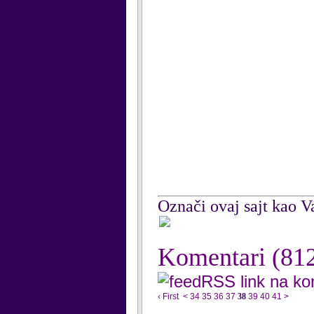
Označi ovaj sajt kao Va
Komentari
(81
RSS link na k
‹ First
<
34
35
36
37
38
39
40
41
>
...