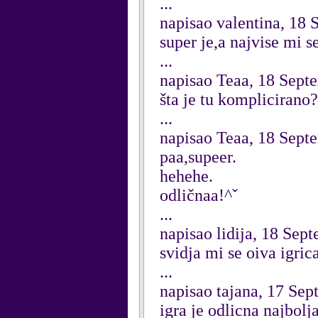
...
napisao valentina, 18
super je,a najvise mi 
...
napisao Teaa, 18 Sept
šta je tu komplicirano
...
napisao Teaa, 18 Sept
paa,supeer.
hehehe.
odličnaa!^ˇ
...
napisao lidija, 18 Sep
svidja mi se oiva igri
...
napisao tajana, 17 Se
igra je odlicna najbol