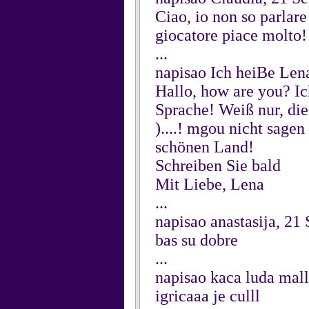
Ciao, io non so parlare
giocatore piace molto! 
...
napisao Ich heiBe Len
Hallo, how are you? Ich
Sprache! Weiß nur, die
)....! mgou nicht sagen
schönen Land!
Schreiben Sie bald
Mit Liebe, Lena
...
napisao anastasija, 21
bas su dobre
...
napisao kaca luda mal
igricaaa je culll