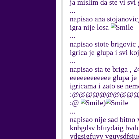
ja mislim da ste vi svi 
...
napisao ana stojanovi
igra nije losa
...
napisao stote brigovic
igrica je glupa i svi ko
...
napisao sta te briga ,
eeeeeeeeeeee glupa je i
igricama i zato se nemo
:@@@@@@@@@
:@
)
...
napisao nije sad bitno
knbgdsv bfuydaig bvdu
ydgsigfuyv vguysdfsiu