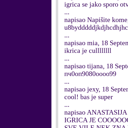
igrica se jako sporo ot
...
napisao Napišite kome
u8bydddddjkdjhcdhjhc
...
napisao mia, 18 Septe
ikrica je cullllllll
...
napisao tijana, 18 Se
пч0оп9080оооо99
...
napisao jexy, 18 Sept
cool! bas je super
...
napisao ANASTASIJA 
IGRICA JE COOOOO
SVE VILE NEK ZNA