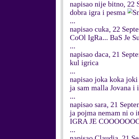
napisao nije bitno, 22
dobra igra i pesma
...
napisao cuka, 22 Sept
CoOl IgRa... BaS Je 
...
napisao daca, 21 Sept
kul igrica
...
napisao joka koka joki
ja sam malla Jovana i
...
napisao sara, 21 Sept
ja pojma nemam ni o i
IGRA JE COOOOO
...
napisao Claudia, 21 S