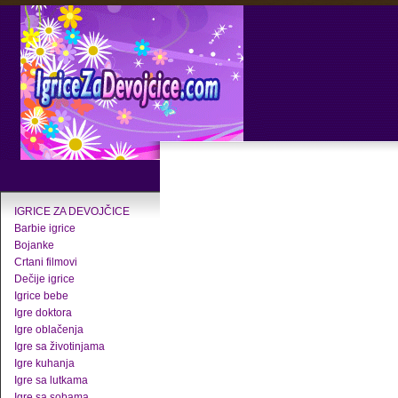
IGRICE ZA DEVOJČICE
Barbie igrice
Bojanke
Crtani filmovi
Dečije igrice
Igrice bebe
Igre doktora
Igre oblačenja
Igre sa životinjama
Igre kuhanja
Igre sa lutkama
Igre sa sobama