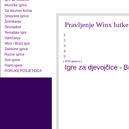
Muzičke igrice
Sa slavnim licima
Smiješne igrice
Šminkanje
Pravljenje Winx lutke
Štrumpfovi
Tematske igre
1
Vjenčanja
2
Winx i Bratz igre
3
Zabavne igrice
4
Razne igrice
5
Sve igrice
( 4704 glasova )
Popis igara
Igre za djevojčice
B
-
PORUKE POSJETIOCA