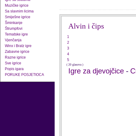
Muzičke igrice
Sa slavnim licima
Smiješne igrice
Šminkanje
Alvin i čips
Štrumpfovi
Tematske igre
1
Vjenčanja
2
Winx i Bratz igre
3
Zabavne igrice
4
Razne igrice
5
Sve igrice
( 20 glasova )
Popis igara
Igre za djevojčice
C
-
PORUKE POSJETIOCA