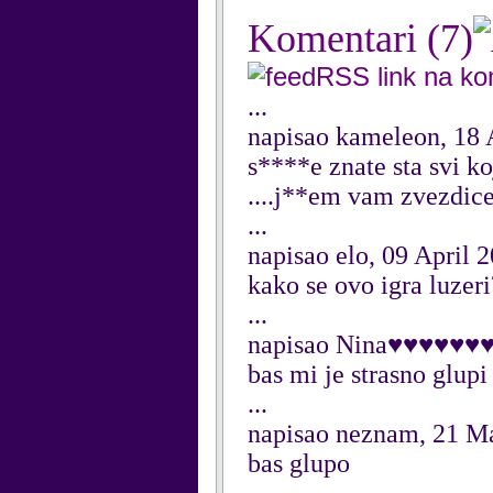
Komentari
(7)
RSS link na k
...
napisao kameleon, 18 
s****e znate sta svi koj
....j**em vam zvezdice
...
napisao elo, 09 April 
kako se ovo igra luzer
...
napisao Nina♥♥♥♥♥♥♥
bas mi je strasno glup
...
napisao neznam, 21 M
bas glupo