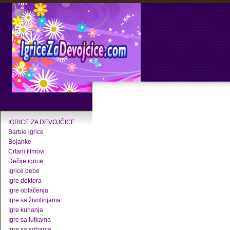
IGRICE ZA DEVOJČICE
Barbie igrice
Bojanke
Crtani filmovi
Dečije igrice
Igrice bebe
Igre doktora
Igre oblačenja
Igre sa životinjama
Igre kuhanja
Igre sa lutkama
Igre sa sobama