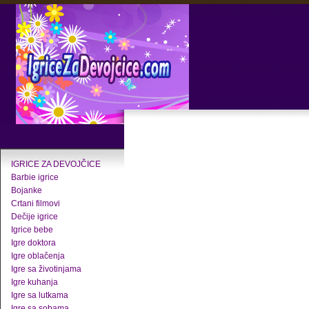
IGRICE ZA DEVOJČICE
Barbie igrice
Bojanke
Crtani filmovi
Dečije igrice
Igrice bebe
Igre doktora
Igre oblačenja
Igre sa životinjama
Igre kuhanja
Igre sa lutkama
Igre sa sobama