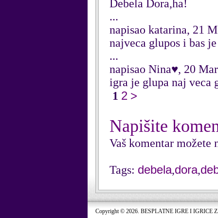
Debela Dora,ha!
...
napisao katarina, 21 
najveca glupos i bas j
...
napisao Nina♥, 20 Ma
igra je glupa naj veca 
2
>
1
Napišite komen
Vaš komentar možete n
debela
dora
deb
Tags:
,
,
Copyright © 2026. BESPLATNE IGRE I IGRICE 