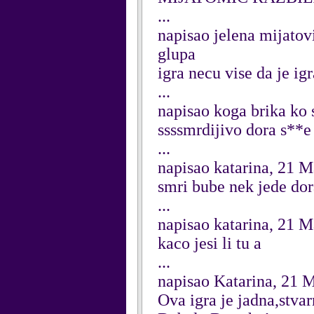
...
napisao jelena mijato
glupa
igra necu vise da je ig
...
napisao koga brika ko
ssssmrdijivo dora s**e
...
napisao katarina, 21 
smri bube nek jede do
...
napisao katarina, 21 
kaco jesi li tu a
...
napisao Katarina, 21 
Ova igra je jadna,stvar