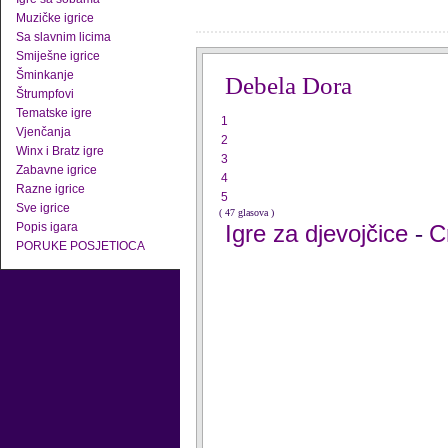
Muzičke igrice
Sa slavnim licima
Smiješne igrice
Šminkanje
Debela Dora
Štrumpfovi
Tematske igre
1
Vjenčanja
2
Winx i Bratz igre
3
Zabavne igrice
4
Razne igrice
5
Sve igrice
( 47 glasova )
Popis igara
Igre za djevojčice
C
-
PORUKE POSJETIOCA