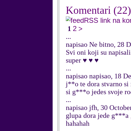
Komentari
(22)
RSS link na k
2
>
1
...
napisao Ne bitno, 28 
Svi oni koji su napisa
super ♥ ♥ ♥
...
napisao napisao, 18 D
j**o te dora stvarno si
si g***o jedes svoje 
...
napisao jfh, 30 Octobe
glupa dora jede g***a 
hahahah