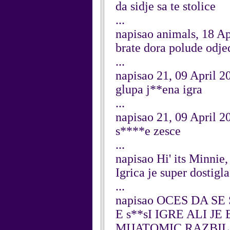
da sidje sa te stolice
...
napisao animals, 18 Ap
brate dora polude odje
...
napisao 21, 09 April 2
glupa j**ena igra
...
napisao 21, 09 April 2
s****e zesce
...
napisao Hi' its Minnie
Igrica je super dostig
...
napisao OCES DA SE
E s**sI IGRE ALI J
MIJATOMIC RAZBILA