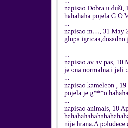
...
napisao Dobra u duši,
hahahaha pojela G O 
...
napisao m...., 31 May 
glupa igricaa,dosadno 
...
napisao av av pas, 10
je ona normalna,i jeli
...
napisao kameleon , 19
pojela je g***o hahaha
...
napisao animals, 18 Ap
hahahahahahahahahaha p
nije hrana.A poludece 