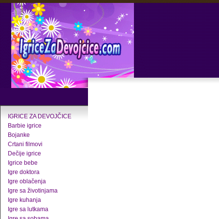
IGRICE ZA DEVOJČICE
Barbie igrice
Bojanke
Crtani filmovi
Dečije igrice
Igrice bebe
Igre doktora
Igre oblačenja
Igre sa životinjama
Igre kuhanja
Igre sa lutkama
Igre sa sobama