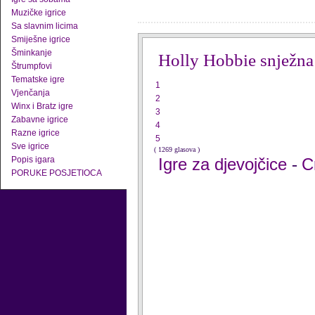
Muzičke igrice
Sa slavnim licima
Smiješne igrice
Šminkanje
Holly Hobbie snježna
Štrumpfovi
Tematske igre
1
Vjenčanja
2
Winx i Bratz igre
3
Zabavne igrice
4
Razne igrice
5
Sve igrice
( 1269 glasova )
Popis igara
Igre za djevojčice
C
-
PORUKE POSJETIOCA