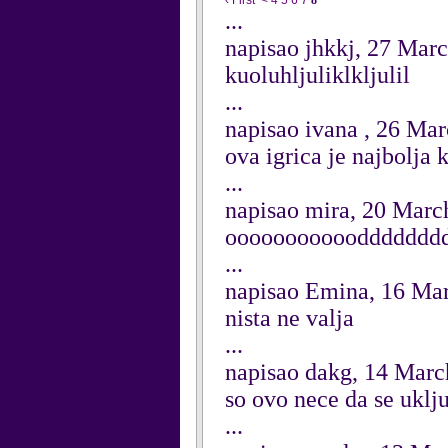
‹ First
<
4
5
6
7
8
...
napisao jhkkj, 27 Mar
kuoluhljuliklkljulil
...
napisao ivana , 26 Ma
ova igrica je najbolja 
...
napisao mira, 20 Marc
oooooooooooddddddddddll
...
napisao Emina, 16 Ma
nista ne valja
...
napisao dakg, 14 Marc
so ovo nece da se ukl
...