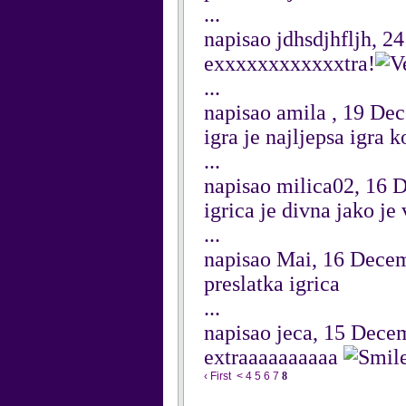
...
napisao jdhsdjhfljh, 
exxxxxxxxxxxxtra!
...
napisao amila , 19 De
igra je najljepsa igra 
...
napisao milica02, 16
igrica je divna jako je
...
napisao Mai, 16 Dece
preslatka igrica
...
napisao jeca, 15 Dece
extraaaaaaaaaa
‹ First
<
4
5
6
7
8