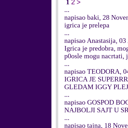
2
>
1
...
napisao baki, 28 Nov
igrica je prelepa
...
napisao Anastasija, 03
Igrica je predobra, mog
p0osle mogu nacrtati, 
...
napisao TEODORA, 04
IGRICA JE SUPER
GLEDAM IGGY PLE
...
napisao GOSPOD BOG,
NAJBOLJI SAJT U SRB
...
napisao tajna, 18 Nov