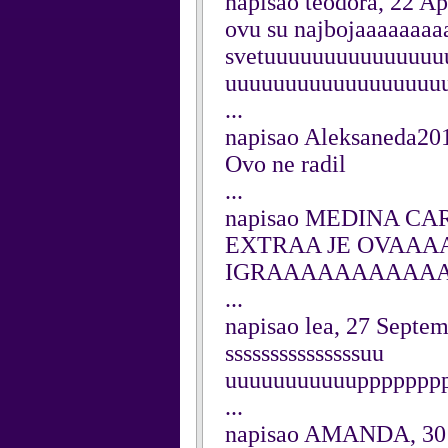
napisao teodora, 22 Ap
ovu su najbojaaaaaaaa
svetuuuuuuuuuuuuuu
uuuuuuuuuuuuuuuuuu
...
napisao Aleksaneda201
Ovo ne radil
...
napisao MEDINA CARI
EXTRAA JE OVAA
IGRAAAAAAAAAA
...
napisao lea, 27 Septe
sssssssssssssssuu
uuuuuuuuuuupppppppppp
...
napisao AMANDA, 30 