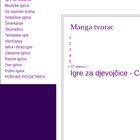
Muzičke igrice
Sa slavnim licima
Smiješne igrice
Šminkanje
Manga tvorac
Štrumpfovi
Tematske igre
1
Vjenčanja
2
Winx i Bratz igre
3
Zabavne igrice
4
Razne igrice
5
Sve igrice
( 227 glasova )
Popis igara
Igre za djevojčice
C
-
PORUKE POSJETIOCA