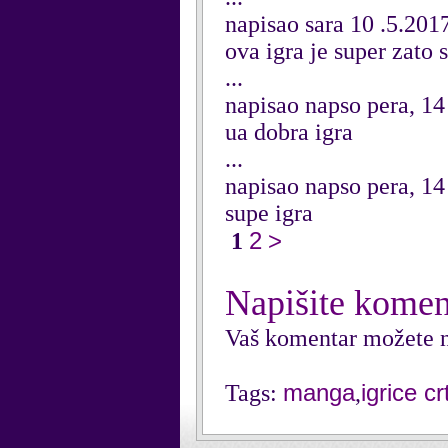
napisao sara 10 .5.20
ova igra je super zato 
...
napisao napso pera, 14
ua dobra igra
...
napisao napso pera, 14
supe igra
2
>
1
Napišite komen
Vaš komentar možete n
manga
igrice crt
Tags:
,