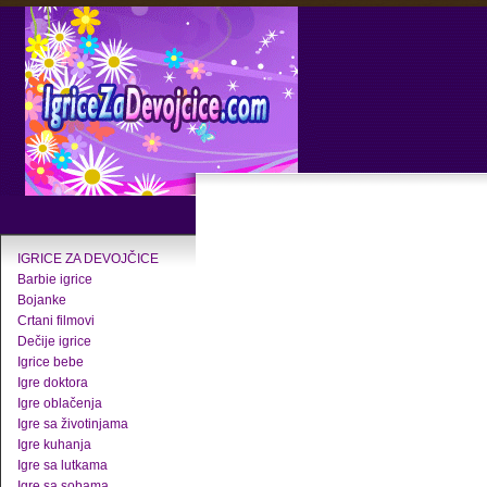
IGRICE ZA DEVOJČICE
Barbie igrice
Bojanke
Crtani filmovi
Dečije igrice
Igrice bebe
Igre doktora
Igre oblačenja
Igre sa životinjama
Igre kuhanja
Igre sa lutkama
Igre sa sobama