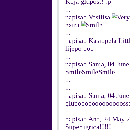
Koja glupost! :p
...
napisao Vasilisa
extra
...
napisao Kasiopela Lit
lijepo ooo
...
napisao Sanja, 04 Jun
SmileSmileSmile
...
...
napisao Sanja, 04 Jun
glupooooooooooooosssssss
...
napisao Ana, 24 May 
Super igrica!!!!!