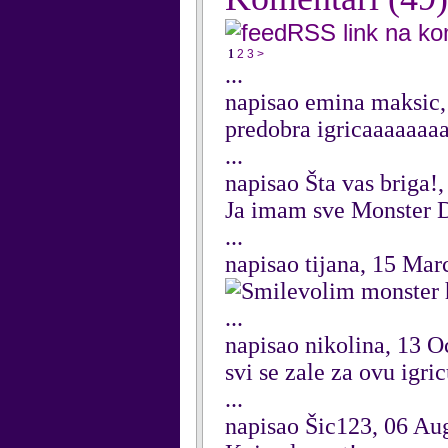
RSS link na k
1
2
3
>
...
napisao emina maksic,
predobra igricaaaaaa
...
napisao Šta vas briga!
Ja imam sve Monster 
...
napisao tijana, 15 Ma
volim monster h
...
napisao nikolina, 13 O
svi se zale za ovu igri
...
napisao Šic123, 06 Au