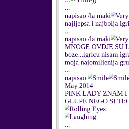
:::
))
...
napisao /la maki
najljepsa i najbolja igri
...
napisao /la maki
MNOGE OVDJE SU L
boze...igricu nisam igr
moja najomiljenija grup
...
napisao
May 2014
PINK LADY ZNAM I 
GLUPE NEGO SI TI:
...