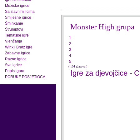
Muzičke igrice
Sa slavnim licima
Smiješne igrice
Šminkanje
Monster High grupa
Štrumpfovi
Tematske igre
1
Vjenčanja
2
Winx i Bratz igre
3
Zabavne igrice
4
Razne igrice
5
Sve igrice
( 104 glasova )
Popis igara
Igre za djevojčice
C
-
PORUKE POSJETIOCA