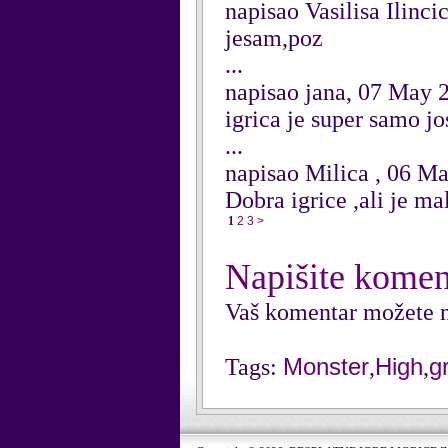
napisao Vasilisa Ilinc
jesam,poz
...
napisao jana, 07 May 
igrica je super samo j
...
napisao Milica , 06 M
Dobra igrice ,ali je m
1
2
3
>
Napišite komen
Vaš komentar možete n
Monster
High
g
Tags:
,
,