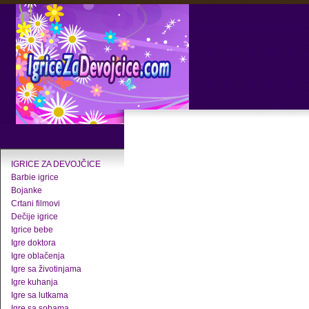
IGRICE ZA DEVOJČICE
Barbie igrice
Bojanke
Crtani filmovi
Dečije igrice
Igrice bebe
Igre doktora
Igre oblačenja
Igre sa životinjama
Igre kuhanja
Igre sa lutkama
Igre sa sobama