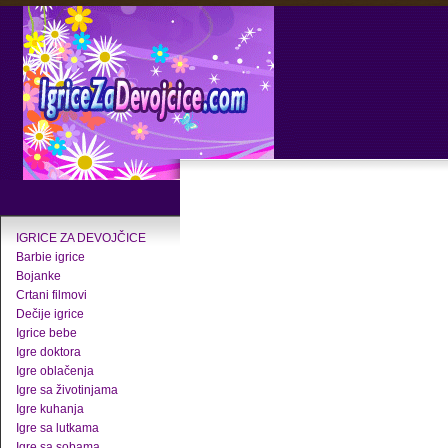
IGRICE ZA DEVOJČICE
Barbie igrice
Bojanke
Crtani filmovi
Dečije igrice
Igrice bebe
Igre doktora
Igre oblačenja
Igre sa životinjama
Igre kuhanja
Igre sa lutkama
Igre sa sobama