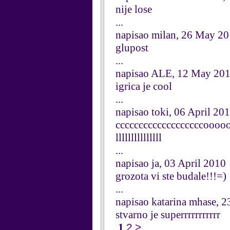
nije lose
...
napisao milan, 26 May 2
glupost
...
napisao ALE, 12 May 20
igrica je cool
...
napisao toki, 06 April 20
cccccccccccccccccccooooo
lllllllllllllll
...
napisao ja, 03 April 2010
grozota vi ste budale!!!=)
...
napisao katarina mhase, 
stvarno je superrrrrrrrrrr
1
2
>