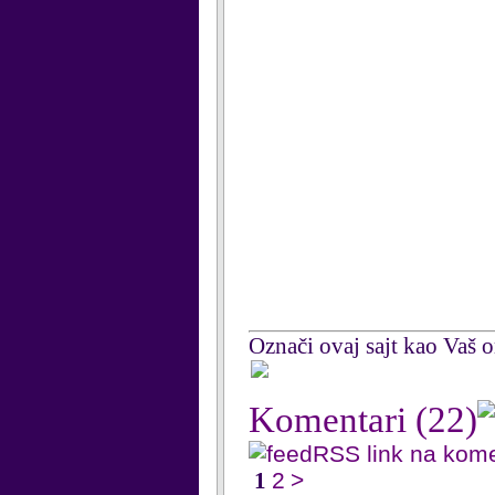
Označi ovaj sajt kao Vaš om
Komentari
(22)
RSS link na kom
1
2
>