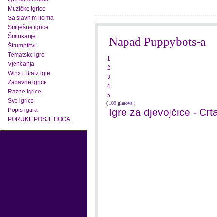
Muzičke igrice
Sa slavnim licima
Smiješne igrice
Šminkanje
Napad Puppybots-a
Štrumpfovi
Tematske igre
1
Vjenčanja
2
Winx i Bratz igre
3
Zabavne igrice
4
Razne igrice
5
Sve igrice
( 109 glasova )
Popis igara
Igre za djevojčice
-
Crta
PORUKE POSJETIOCA