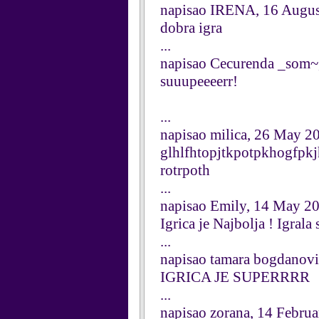
napisao IRENA, 16 Augus
dobra igra
...
napisao Cecurenda _som~
suuupeeeerr!
...
napisao milica, 26 May 2
glhlfhtopjtkpotpkhogfpkj
rotrpoth
...
napisao Emily, 14 May 2
Igrica je Najbolja ! Igrala
...
napisao tamara bogdanov
IGRICA JE SUPERRRR
...
napisao zorana, 14 Febru