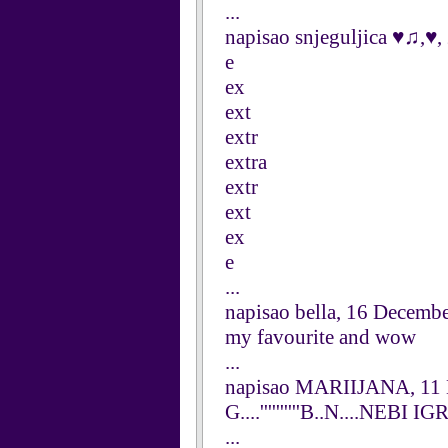
...
napisao snjeguljica ♥♫,♥
e
ex
ext
extr
extra
extr
ext
ex
e
...
napisao bella, 16 Decemb
my favourite and wow
...
napisao MARIIJANA, 11
G....''''''''''B..N....NEBI IG
...