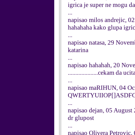
igrica je super ne mogu d
...
napisao milos andrejic, 
hahahaha kako glupa igric
...
napisao natasa, 29 Novem
katarina
...
napisao hahahah, 20 Nov
....................cekam da u
...
napisao maRIHUN, 04 Oc
QWERTYUIIOP[]ASDFGH
...
napisao dejan, 05 August
dr glupost
...
napisao Olivera Petrovic,