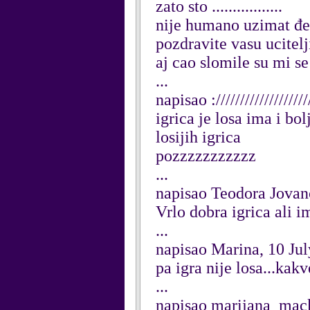
zato sto .................
nije humano uzimat đet
pozdravite vasu ucitelji
aj cao slomile su mi s
...
napisao :////////////////
igrica je losa ima i bo
losijih igrica
pozzzzzzzzzzz
...
napisao Teodora Jovan
Vrlo dobra igrica ali im
...
napisao Marina, 10 Ju
pa igra nije losa...kakv
...
napisao marijana_mac