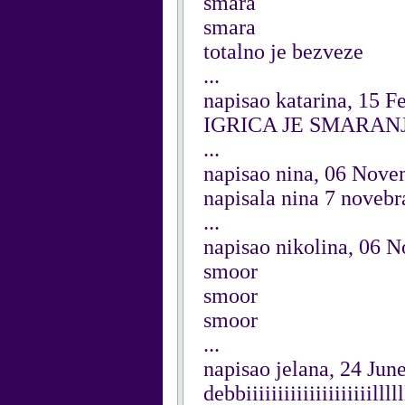
smara
smara
totalno je bezveze
...
napisao katarina, 15 F
IGRICA JE SMARANJ
...
napisao nina, 06 Nov
napisala nina 7 novebr
...
napisao nikolina, 06 
smoor
smoor
smoor
...
napisao jelana, 24 Jun
debbiiiiiiiiiiiiiiiiiiiillll