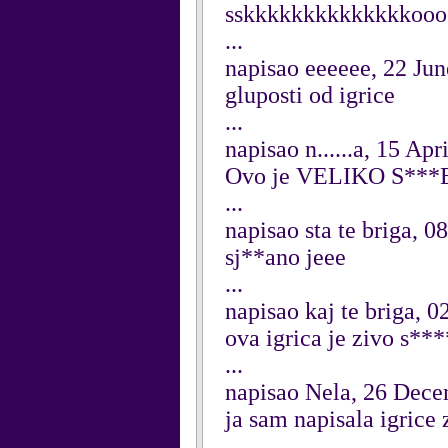
sskkkkkkkkkkkkkkoo
...
napisao eeeeee, 22 Ju
gluposti od igrice
...
napisao n......a, 15 Apr
Ovo je VELIKO S***E
...
napisao sta te briga, 
sj**ano jeee
...
napisao kaj te briga, 
ova igrica je zivo s***
...
napisao Nela, 26 Dec
ja sam napisala igrice 
...