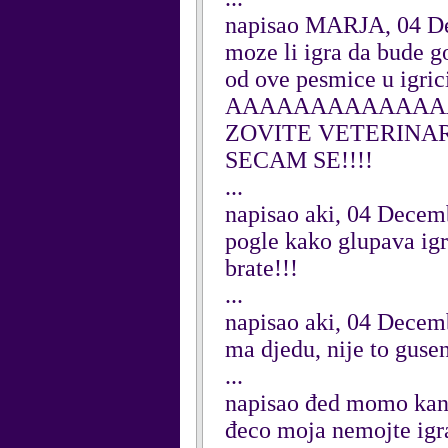
napisao MARJA, 04 D
moze li igra da bude 
od ove pesmice u igrici
AAAAAAAAAAAAAA
ZOVITE VETERINARA!
SECAM SE!!!!
...
napisao aki, 04 Decem
pogle kako glupava igr
brate!!!
...
napisao aki, 04 Decem
ma djedu, nije to guse
...
napisao đed momo kan
đeco moja nemojte igra