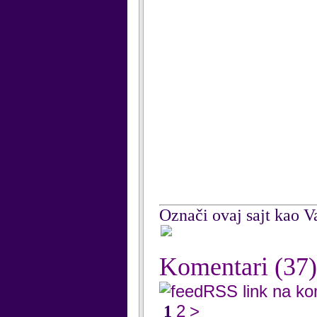
Označi ovaj sajt kao Va
Komentari
(37)
RSS link na k
2
>
1