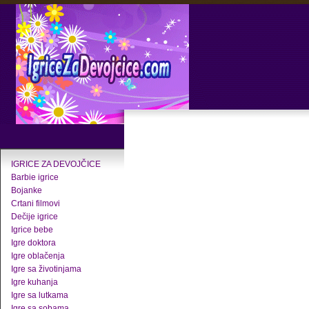
IGRICE ZA DEVOJČICE
Barbie igrice
Bojanke
Crtani filmovi
Dečije igrice
Igrice bebe
Igre doktora
Igre oblačenja
Igre sa životinjama
Igre kuhanja
Igre sa lutkama
Igre sa sobama