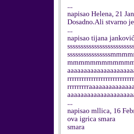
...
napisao Helena, 21 Ja
Dosadno.Ali stvarno je
...
napisao tijana jankovi
ssssssssssssssssssssssss
sssssssssssss
mmmmmmmmmmmmmm
aaaaaaaaaaaaaaaaaaaaa
rrrrrrrrrrrrrrrrrrrrrrrrrrr
rrrrrrrrraaaaaaaaaaaa
aaaaaaaaaaaaaaaaaaaa
...
napisao mllica, 16 Fe
ova igrica smara
smara