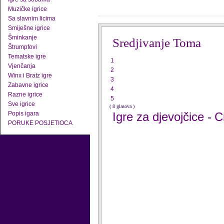
Muzičke igrice
Sa slavnim licima
Smiješne igrice
Šminkanje
Sredjivanje Toma
Štrumpfovi
Tematske igre
1
Vjenčanja
2
Winx i Bratz igre
3
Zabavne igrice
4
Razne igrice
5
Sve igrice
( 8 glasova )
Popis igara
Igre za djevojčice
C
-
PORUKE POSJETIOCA