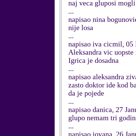
naj veca gluposi mogli 
...
napisao nina bogunovi
nije losa
...
napisao iva cicmil, 05
Aleksandra vic uopste 
Igrica je dosadna
...
napisao aleksandra zi
zasto doktor ide kod b
da je pojede
...
napisao danica, 27 Ja
glupo nemam tri godin
...
napisao jovana, 26 Ja