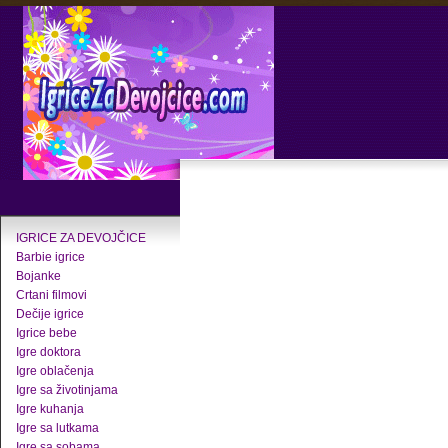
IGRICE ZA DEVOJČICE
Barbie igrice
Bojanke
Crtani filmovi
Dečije igrice
Igrice bebe
Igre doktora
Igre oblačenja
Igre sa životinjama
Igre kuhanja
Igre sa lutkama
Igre sa sobama