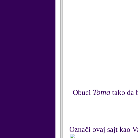
Toma
Obuci
tako da b
Označi ovaj sajt kao Va