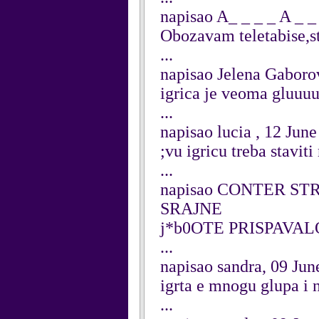
napisao A_ _ _ _ A _ _
Obozavam teletabise,st
...
napisao Jelena Gaboro
igrica je veoma gluuu
...
napisao lucia , 12 Jun
;vu igricu treba staviti
...
napisao CONTER STRI
SRAJNE
j*b0OTE PRISPAVAL
...
napisao sandra, 09 Jun
igrta e mnogu glupa i
...