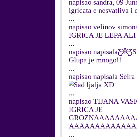
napisao sandra, 09 Jun
igricata e nesvatliva i
...
napisao velinov simon
IGRICA JE LEPA ALI 
...
napisao napisalaƸ̵̡Ӝ̵̨̄Ʒ
Glupa je mnogo!!
...
napisao napisala Seira
ljalja XD
...
napisao TIJANA VASIC
IGRICA JE
GROZNAAAAAAAA
AAAAAAAAAAAAA
...