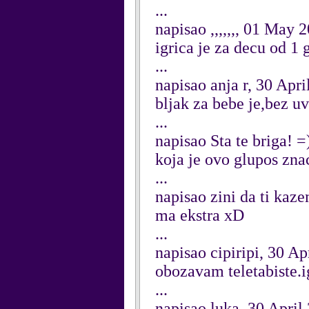
...
napisao ,,,,,,, 01 May 
igrica je za decu od 1 
...
napisao anja r, 30 Apri
bljak za bebe je,bez u
...
napisao Sta te briga! =
koja je ovo glupos zna
...
napisao zini da ti kaz
ma ekstra xD
...
napisao cipiripi, 30 Ap
obozavam teletabiste
...
napisao luka, 30 April