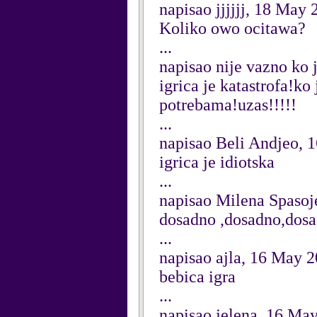
napisao jjjjjj, 18 May 
Koliko owo ocitawa?
...
napisao nije vazno ko 
igrica je katastrofa!ko
potrebama!uzas!!!!!
...
napisao Beli Andjeo, 
igrica je idiotska
...
napisao Milena Spasoj
dosadno ,dosadno,dosadno.
...
napisao ajla, 16 May 
bebica igra
...
napisao jelena, 16 Ma