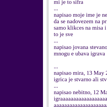
mi je to sifra
...
napisao moje ime je n
da se nadovezem na pri
samo klikces na misa i 
to je sve
...
napisao jovana stevan
mnogu e ubava igrava
...
napisao mira, 13 May 
igrica je stvarno ali st
...
napisao nebitno, 12 M
igraaaaaaaaaaaaaaaaa
aaaaaaaaaaaaaaaaaaaaaa 