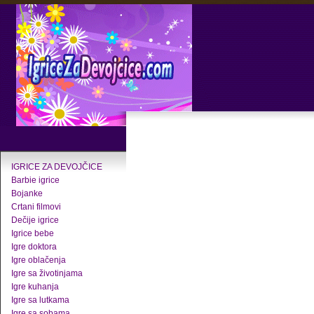
IGRICE ZA DEVOJČICE
Barbie igrice
Bojanke
Crtani filmovi
Dečije igrice
Igrice bebe
Igre doktora
Igre oblačenja
Igre sa životinjama
Igre kuhanja
Igre sa lutkama
Igre sa sobama