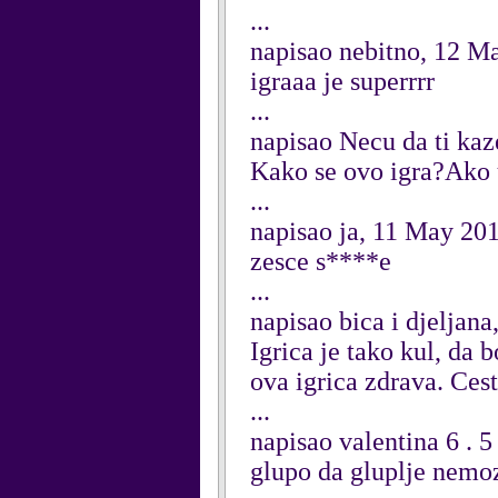
...
napisao nebitno, 12 M
igraaa je superrrr
...
napisao Necu da ti ka
Kako se ovo igra?Ako u
...
napisao ja, 11 May 20
zesce s****e
...
napisao bica i djeljan
Igrica je tako kul, da 
ova igrica zdrava. Ces
...
napisao valentina 6 . 
glupo da gluplje nemoz