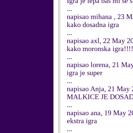
Igra je lepa bas mi se 
...
napisao mihana , 23 M
kako dosadna igra
...
napisao axl, 22 May 2
kako moronska igra!!!!!
...
napisao lorena, 21 Ma
igra je super
...
napisao Anja, 21 May 
MALKICE JE DOSADNO..
...
napisao ana, 19 May 2
ekstra igra
...