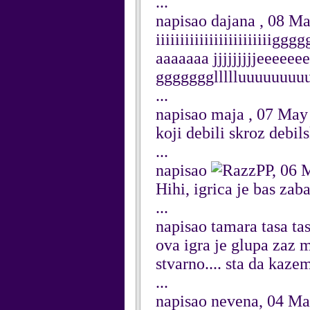
...
napisao dajana , 08 M
iiiiiiiiiiiiiiiiiiiiiiiig
aaaaaaa jjjjjjjjjeeeeee
gggggggllllluuuuuuu
...
napisao maja , 07 May
koji debili skroz debil
...
napisao
PP, 06 
Hihi, igrica je bas za
...
napisao tamara tasa ta
ova igra je glupa zaz m
stvarno.... sta da kazem
...
napisao nevena, 04 M