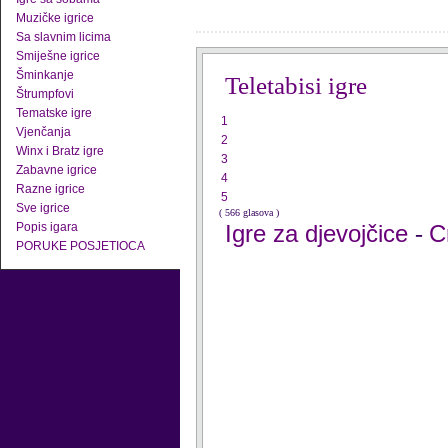
Muzičke igrice
Sa slavnim licima
Smiješne igrice
Šminkanje
Teletabisi igre
Štrumpfovi
Tematske igre
1
Vjenčanja
2
Winx i Bratz igre
3
Zabavne igrice
4
Razne igrice
5
Sve igrice
( 566 glasova )
Popis igara
Igre za djevojčice
C
-
PORUKE POSJETIOCA