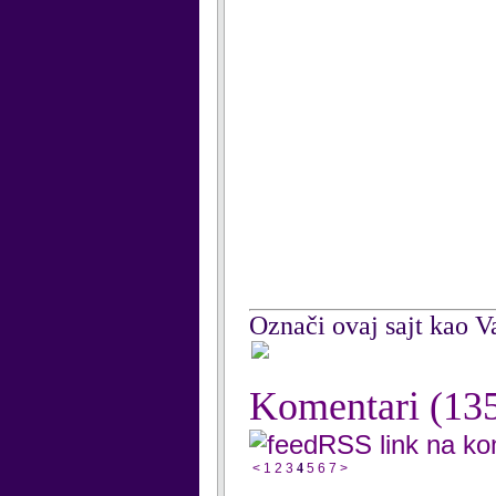
Označi ovaj sajt kao Va
Komentari
(13
RSS link na k
<
1
2
3
4
5
6
7
>
...