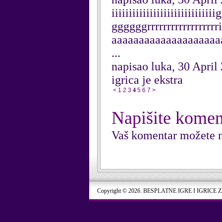
iiiiiiiiiiiiiiiiiiiiiiii
ggggggrrrrrrrrrrrrrrrrr
aaaaaaaaaaaaaaaaaaaaaa 
...
napisao luka, 30 April
igrica je ekstra
<
1
2
3
4
5
6
7
>
Napišite komen
Vaš komentar možete n
Copyright © 2026. BESPLATNE IGRE I IGRICE 