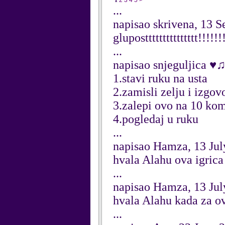
1
2
3
4
5
>
...
napisao skrivena, 13 
gluposttttttttttttttt!!!!!!
...
napisao snjeguljica ♥
1.stavi ruku na usta
2.zamisli zelju i izgov
3.zalepi ovo na 10 ko
4.pogledaj u ruku
...
napisao Hamza, 13 Jul
hvala Alahu ova igrica 
...
napisao Hamza, 13 Jul
hvala Alahu kada za ov
...