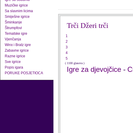
Muzičke igrice
Sa slavnim licima
Smiješne igrice
Šminkanje
Trči Džeri trči
Štrumpfovi
Tematske igre
1
Vjenčanja
2
Winx i Bratz igre
3
Zabavne igrice
4
Razne igrice
5
Sve igrice
( 1100 glasova )
Popis igara
Igre za djevojčice
C
-
PORUKE POSJETIOCA