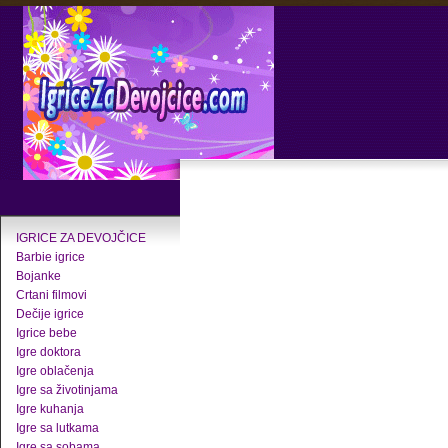
IGRICE ZA DEVOJČICE
Barbie igrice
Bojanke
Crtani filmovi
Dečije igrice
Igrice bebe
Igre doktora
Igre oblačenja
Igre sa životinjama
Igre kuhanja
Igre sa lutkama
Igre sa sobama