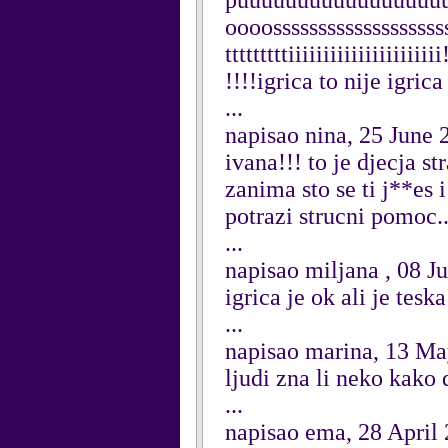
puuuuuuuuuuuuuuuuu
oooossssssssssssssssssssss
tttttttttiiiiiiiiiiiiiiiiiiii
!!!!igrica to nije igrica
...
napisao nina, 25 June 
ivana!!! to je djecja s
zanima sto se ti j**es 
potrazi strucni pomoc..
...
napisao miljana , 08 J
igrica je ok ali je teska
...
napisao marina, 13 M
ljudi zna li neko kako
...
napisao ema, 28 April