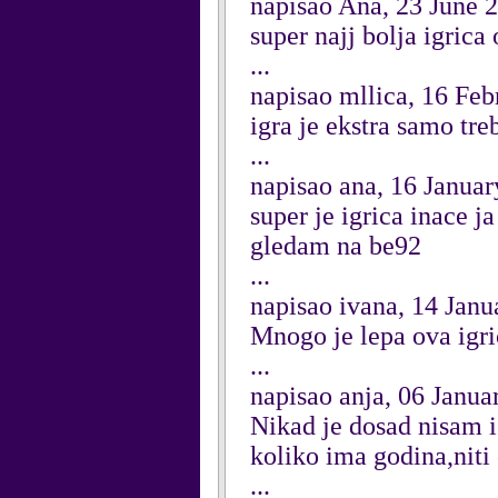
napisao Ana, 23 June 
super najj bolja igrica 
...
napisao mllica, 16 Fe
igra je ekstra samo tre
...
napisao ana, 16 Janua
super je igrica inace j
gledam na be92
...
napisao ivana, 14 Janu
Mnogo je lepa ova igri
...
napisao anja, 06 Janua
Nikad je dosad nisam i
koliko ima godina,niti 
...