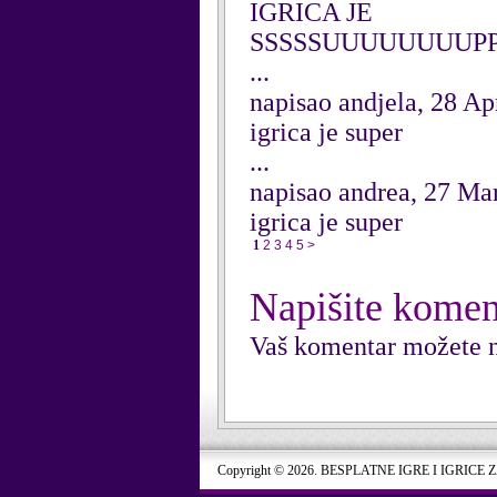
IGRICA JE
SSSSSUUUUUUUUPP
...
napisao andjela, 28 Ap
igrica je super
...
napisao andrea, 27 Ma
igrica je super
1
2
3
4
5
>
Napišite komen
Vaš komentar možete n
Copyright © 2026. BESPLATNE IGRE I IGRICE 