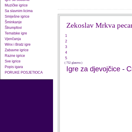
Muzičke igrice
Sa slavnim licima
Smiješne igrice
Šminkanje
Zekoslav Mrkva peca
Štrumpfovi
Tematske igre
1
Vjenčanja
2
Winx i Bratz igre
3
Zabavne igrice
4
Razne igrice
5
Sve igrice
( 752 glasova )
Popis igara
Igre za djevojčice
C
-
PORUKE POSJETIOCA