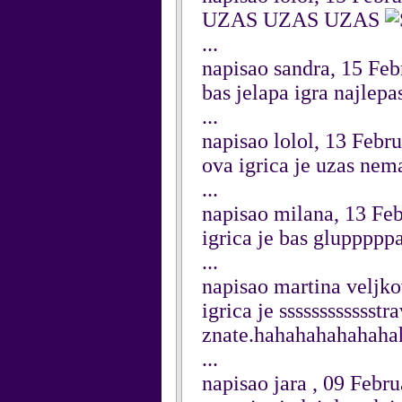
UZAS UZAS UZAS
...
napisao sandra, 15 Fe
bas jelapa igra najlepa
...
napisao lolol, 13 Febr
ova igrica je uzas nema
...
napisao milana, 13 Fe
igrica je bas gluppppp
...
napisao martina veljko
igrica je sssssssssssstr
znate.hahahahahahah
...
napisao jara , 09 Febr