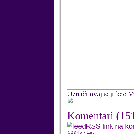
Označi ovaj sajt kao Va
Komentari
(15
RSS link na k
1
2
3
4
5
>
Last ›