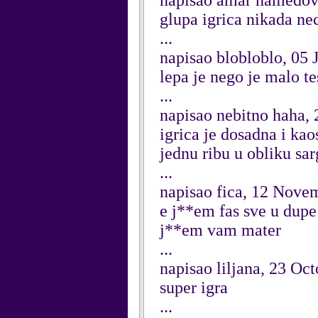
napisao amar hamedov
glupa igrica nikada ne
...
napisao blobloblo, 05 
lepa je nego je malo t
...
napisao nebitno haha,
igrica je dosadna i kao
jednu ribu u obliku sa
...
napisao fica, 12 Nove
e j**em fas sve u dupe
j**em vam mater
...
napisao liljana, 23 Oc
super igra
...