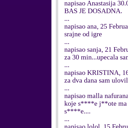
napisao Anastasija 30.
BAS JE DOSADNA.
...
napisao ana, 25 Febru
srajne od igre
...
napisao sanja, 21 Febr
za 30 min...upecala sam
...
napisao KRISTINA, 16
za dva dana sam ulovil
...
napisao malla nafuran
koje s****e j**ote ma 
s****e....
...
napisao lolol, 15 Febr