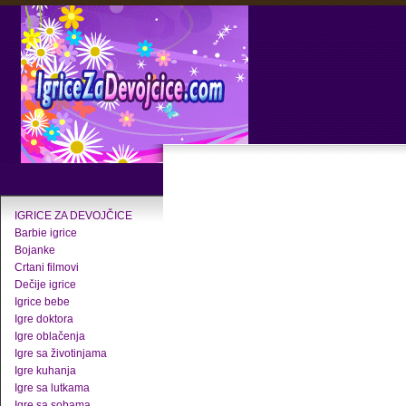
IGRICE ZA DEVOJČICE
Barbie igrice
Bojanke
Crtani filmovi
Dečije igrice
Igrice bebe
Igre doktora
Igre oblačenja
Igre sa životinjama
Igre kuhanja
Igre sa lutkama
Igre sa sobama