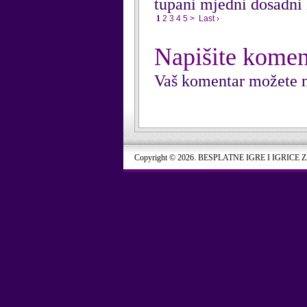
tupani mjedni dosadni 
1
2
3
4
5
>
Last ›
Napišite komen
Vaš komentar možete n
Copyright © 2026. BESPLATNE IGRE I IGRICE 