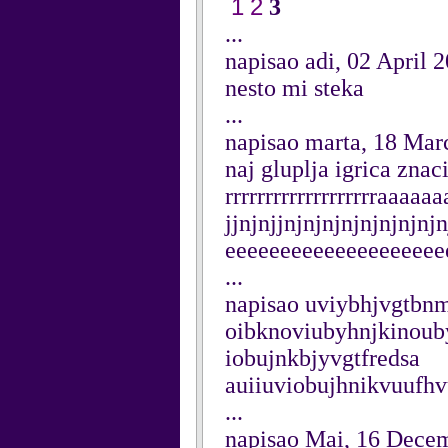
1
2
3
...
napisao adi, 02 April 
nesto mi steka
...
napisao marta, 18 Mar
naj gluplja igrica znaci 
rrrrrrrrrrrrrrrrrrraaa
jjnjnjjnjnjnjnjnjnjnjn
eeeeeeeeeeeeeeeeeeee
...
napisao uviybhjvgtbnm
oibknoviubyhnjkinoub
iobujnkbjyvgtfredsa
auiiuviobujhnikvuufhv
...
napisao Mai, 16 Dece