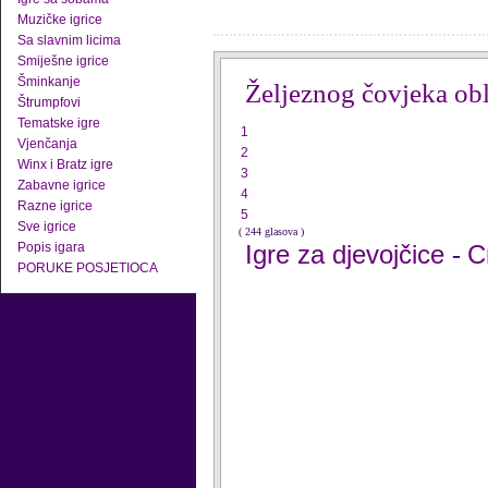
Muzičke igrice
Sa slavnim licima
Smiješne igrice
Šminkanje
Željeznog čovjeka ob
Štrumpfovi
Tematske igre
1
Vjenčanja
2
Winx i Bratz igre
3
Zabavne igrice
4
Razne igrice
5
Sve igrice
( 244 glasova )
Popis igara
Igre za djevojčice
C
-
PORUKE POSJETIOCA