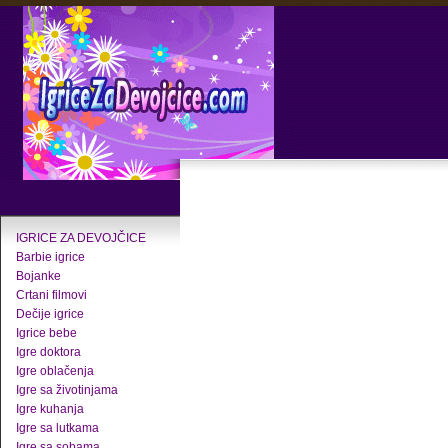
IGRICE ZA DEVOJČICE
Barbie igrice
Bojanke
Crtani filmovi
Dečije igrice
Igrice bebe
Igre doktora
Igre oblačenja
Igre sa životinjama
Igre kuhanja
Igre sa lutkama
Igre sa sobama