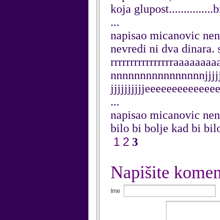
koja glupost...............
...
napisao micanovic ne
nevredi ni dva dinara. ss
rrrrrrrrrrrrrrrraaaaa
nnnnnnnnnnnnnnnnjjjjjjjjjj
jjjjjjjjjjeeeeeeeeeeee
...
napisao micanovic ne
bilo bi bolje kad bi bi
1
2
3
Napišite komen
Ime