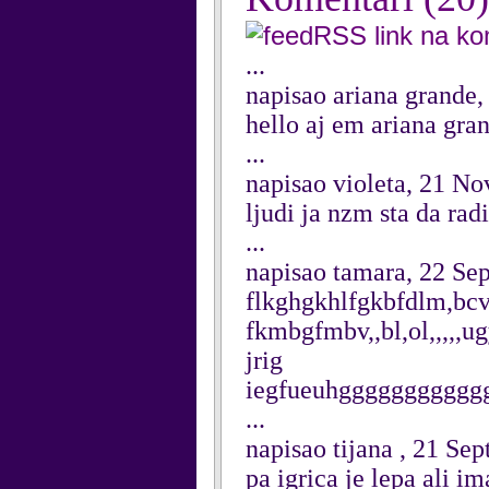
RSS link na k
...
napisao ariana grande
hello aj em ariana gra
...
napisao violeta, 21 N
ljudi ja nzm sta da rad
...
napisao tamara, 22 Se
flkghgkhlfgkbfdlm,bcv
fkmbgfmbv,,bl,ol,,,,,
jrig
iegfueuhggggggggggg
...
napisao tijana , 21 Se
pa igrica je lepa ali i