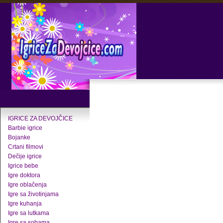
IGRICE ZA DEVOJČICE
Barbie igrice
Bojanke
Crtani filmovi
Dečije igrice
Igrice bebe
Igre doktora
Igre oblačenja
Igre sa životinjama
Igre kuhanja
Igre sa lutkama
Igre sa sobama