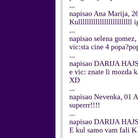
...
napisao Ana Marija, 2
Kulllllllllllllllllllllllll 
...
napisao selena gomez,
vic:sta cine 4 popa?
...
napisao DARIJA HAJS
e vic: znate li mozda
XD
...
napisao Nevenka, 01 
superrr!!!!
...
napisao DARIJA HAJS
E kul samo vam fali K 