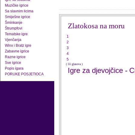
Muzičke igrice
Sa slavnim licima
Smiješne igrice
Šminkanje
Zlatokosa na moru
Štrumpfovi
Tematske igre
1
Vjenčanja
2
Winx i Bratz igre
3
Zabavne igrice
4
Razne igrice
5
Sve igrice
( 55 glasova )
Popis igara
Igre za djevojčice
C
-
PORUKE POSJETIOCA