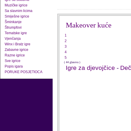
Muzičke igrice
Sa slavnim licima
Smiješne igrice
Šminkanje
Makeover kuće
Štrumpfovi
Tematske igre
1
Vjenčanja
2
Winx i Bratz igre
3
Zabavne igrice
4
Razne igrice
5
Sve igrice
( 44 glasova )
Popis igara
Igre za djevojčice
-
Deči
PORUKE POSJETIOCA