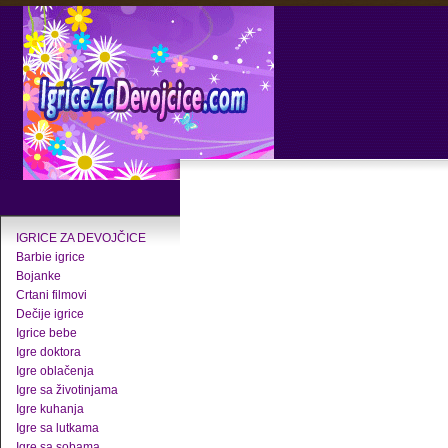
IGRICE ZA DEVOJČICE
Barbie igrice
Bojanke
Crtani filmovi
Dečije igrice
Igrice bebe
Igre doktora
Igre oblačenja
Igre sa životinjama
Igre kuhanja
Igre sa lutkama
Igre sa sobama