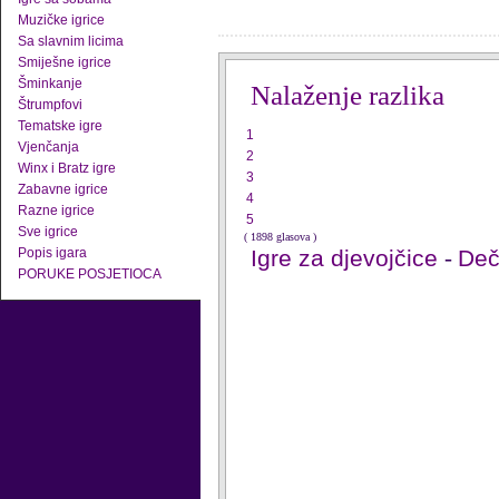
Muzičke igrice
Sa slavnim licima
Smiješne igrice
Šminkanje
Nalaženje razlika
Štrumpfovi
Tematske igre
1
Vjenčanja
2
Winx i Bratz igre
3
Zabavne igrice
4
Razne igrice
5
Sve igrice
( 1898 glasova )
Popis igara
Igre za djevojčice
-
Deči
PORUKE POSJETIOCA