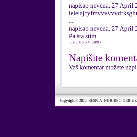
napisao nevena, 27 April
lelelajcyfmvvvvvvdfksgh
...
napisao nevena, 27 April
Pa sta stim
1
2
3
4
5
6
>
Last ›
Napišite koment
Vaš komentar možete napi
Copyright © 2026. BESPLATNE IGRE I IGRICE 