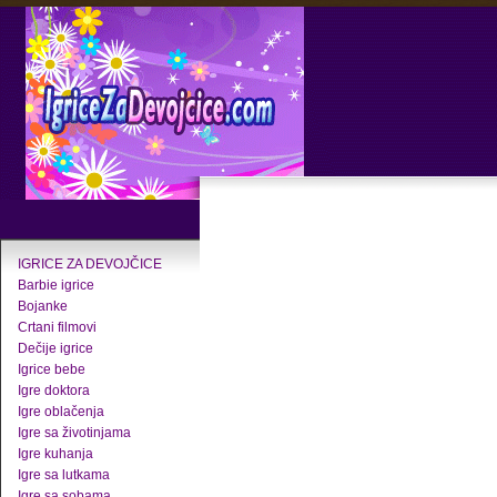
IGRICE ZA DEVOJČICE
Barbie igrice
Bojanke
Crtani filmovi
Dečije igrice
Igrice bebe
Igre doktora
Igre oblačenja
Igre sa životinjama
Igre kuhanja
Igre sa lutkama
Igre sa sobama