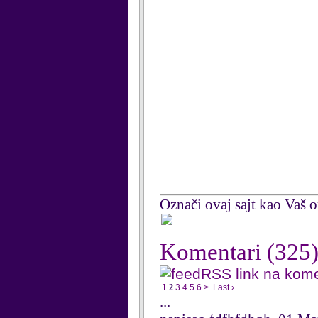
Označi ovaj sajt kao Vaš om
Komentari
(325
RSS link na kom
1
2
3
4
5
6
>
Last ›
...