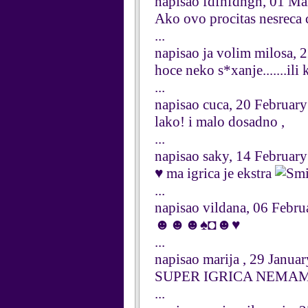
napisao fdfhfdhgh, 01 M
Ako ovo procitas nesreca c
...
napisao ja volim milosa, 
hoce neko s*xanje.......ili 
...
napisao cuca, 20 Februar
lako! i malo dosadno ,
...
napisao saky, 14 Februar
♥ ma igrica je ekstra
...
napisao vildana, 06 Febr
☻☻☻♠◘☻♥
...
napisao marija , 29 Janua
SUPER IGRICA NEMAM STA
...