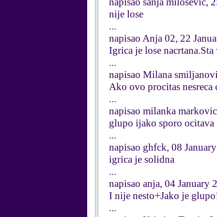
napisao sanja milosevic, 
nije lose
...
napisao Anja 02, 22 Janu
Igrica je lose nacrtana.Sta
...
napisao Milana smiljanov
Ako ovo procitas nesreca c
...
napisao milanka markovic
glupo ijako sporo ocitava
...
napisao ghfck, 08 Januar
igrica je solidna
...
napisao anja, 04 January 
I nije nesto+Jako je glupo
...