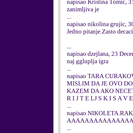
napisao Kristina Tomic, 
zanimljiva je
...
napisao nikolina grujic,
Jedno pitanje.Zasto decaci
...
napisao dzejlana, 23 Dec
naj ggluplja igra
...
napisao TARA CURAKOVI
MISLIM DA JE OVO D
KAZEM DA AKO NECET
R I J T E LJ S K I S A V E T!
...
napisao NIKOLETA.RAK
AAAAAAAAAAAAAAA
...