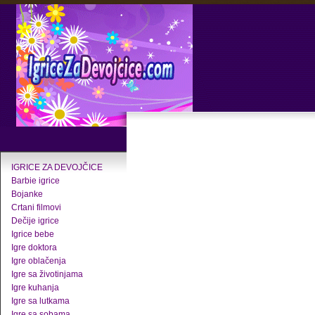
IGRICE ZA DEVOJČICE
Barbie igrice
Bojanke
Crtani filmovi
Dečije igrice
Igrice bebe
Igre doktora
Igre oblačenja
Igre sa životinjama
Igre kuhanja
Igre sa lutkama
Igre sa sobama