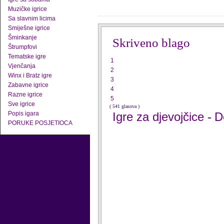
Muzičke igrice
Sa slavnim licima
Smiješne igrice
Šminkanje
Skriveno blago
Štrumpfovi
Tematske igre
1
Vjenčanja
2
Winx i Bratz igre
3
Zabavne igrice
4
Razne igrice
5
Sve igrice
( 541 glasova )
Popis igara
Igre za djevojčice
D
-
PORUKE POSJETIOCA