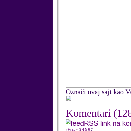
Označi ovaj sajt kao Va
Komentari
(12
RSS link na k
‹ First
<
3
4
5
6
7