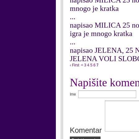
napisao MILICA 25 n
mnogo je kratka
...
napisao MILICA 25 n
igra je mnogo kratka
...
napisao JELENA, 25 
JELENA VOLI SLOB
‹ First
<
3
4
5
6
7
Napišite komen
Ime
Komentar