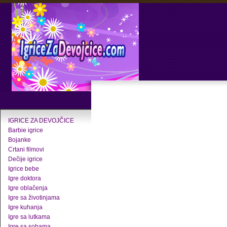
IGRICE ZA DEVOJČICE
Barbie igrice
Bojanke
Crtani filmovi
Dečije igrice
Igrice bebe
Igre doktora
Igre oblačenja
Igre sa životinjama
Igre kuhanja
Igre sa lutkama
Igre sa sobama