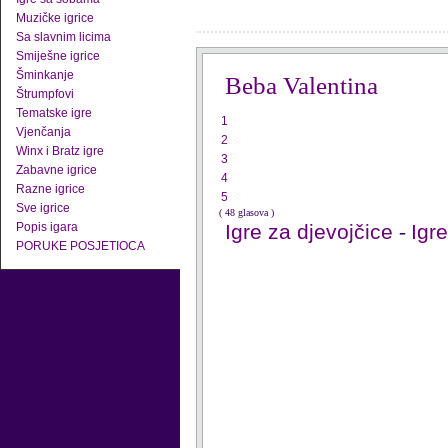
Muzičke igrice
Sa slavnim licima
Smiješne igrice
Šminkanje
Beba Valentina
Štrumpfovi
Tematske igre
1
Vjenčanja
2
Winx i Bratz igre
3
Zabavne igrice
4
Razne igrice
5
Sve igrice
( 48 glasova )
Popis igara
Igre za djevojčice
-
Igr
PORUKE POSJETIOCA