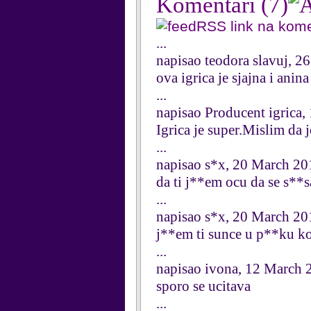
Komentari
(7)
RSS link na kom
...
napisao teodora slavuj, 2
ova igrica je sjajna i anin
...
napisao Producent igrica,
Igrica je super.Mislim da 
...
napisao s*x, 20 March 20
da ti j**em ocu da se s*
...
napisao s*x, 20 March 20
j**em ti sunce u p**ku ko
...
napisao ivona, 12 March 
sporo se ucitava
...