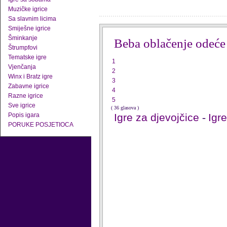
Muzičke igrice
Sa slavnim licima
Smiješne igrice
Šminkanje
Beba oblačenje odeće
Štrumpfovi
Tematske igre
1
Vjenčanja
2
Winx i Bratz igre
3
Zabavne igrice
4
Razne igrice
5
Sve igrice
( 36 glasova )
Popis igara
Igre za djevojčice
-
Igr
PORUKE POSJETIOCA