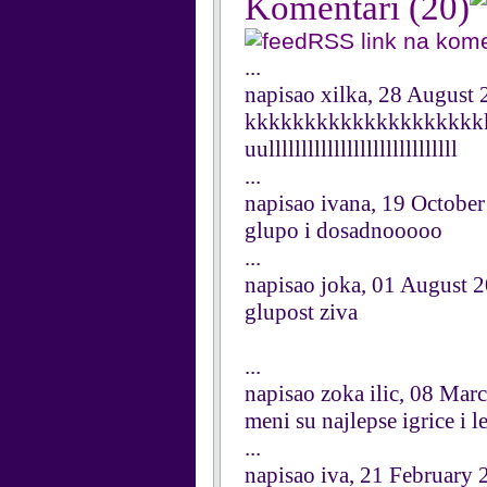
Komentari
(20)
RSS link na kom
...
napisao xilka, 28 August
kkkkkkkkkkkkkkkkkkkk
uulllllllllllllllllllllllllllll
...
napisao ivana, 19 Octobe
glupo i dosadnooooo
...
napisao joka, 01 August 
glupost ziva
...
napisao zoka ilic, 08 Mar
meni su najlepse igrice i l
...
napisao iva, 21 February