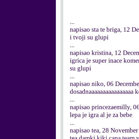
...
napisao sta te briga, 12 
i tvoji su glupi
...
napisao kristina, 12 Dec
igrica je super inace komen
su glupi
...
napisao niko, 06 Decemb
dosadnaaaaaaaaaaaaaaaa ko
...
napisao princezaemilly, 
lepa je igra al je za bebe
...
napisao tea, 28 November
tea damki kiki capa team 