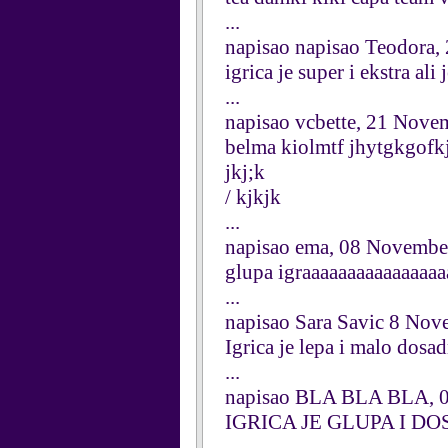
...
napisao napisao Teodora
igrica je super i ekstra ali
...
napisao vcbette, 21 Nove
belma kiolmtf jhytgkgof
jkj;k
/ kjkjk
...
napisao ema, 08 Novembe
glupa igraaaaaaaaaaaaaaaa
...
napisao Sara Savic 8 No
Igrica je lepa i malo dosa
...
napisao BLA BLA BLA, 
IGRICA JE GLUPA I D
...