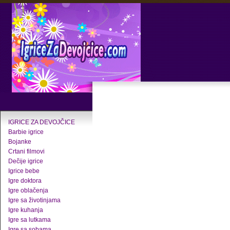
IGRICE ZA DEVOJČICE
Barbie igrice
Bojanke
Crtani filmovi
Dečije igrice
Igrice bebe
Igre doktora
Igre oblačenja
Igre sa životinjama
Igre kuhanja
Igre sa lutkama
Igre sa sobama