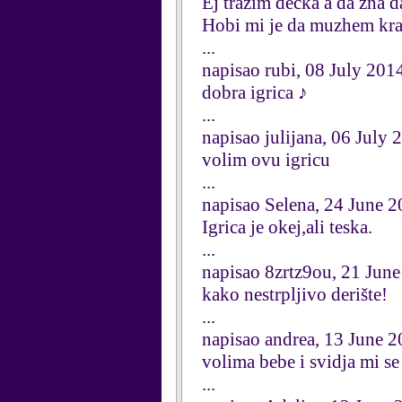
Ej trazim decka a da zna d
Hobi mi je da muzhem kr
...
napisao rubi, 08 July 201
dobra igrica ♪
...
napisao julijana, 06 July 
volim ovu igricu
...
napisao Selena, 24 June 
Igrica je okej,ali teska.
...
napisao 8zrtz9ou, 21 Jun
kako nestrpljivo derište!
...
napisao andrea, 13 June 
volima bebe i svidja mi se
...