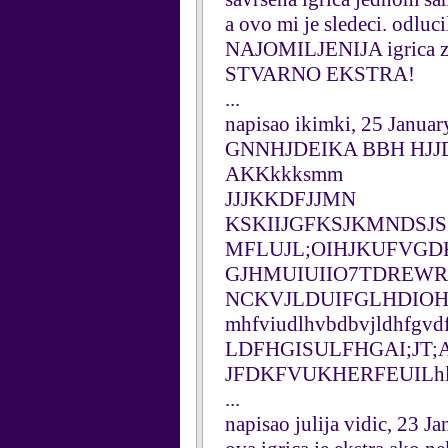
a ovo mi je sledeci. odluc
NAJOMILJENIJA igrica za 
STVARNO EKSTRA!
...
napisao ikimki, 25 Janua
GNNHJDEIKA BBH HJJD
AKKkkksmm
JJJKKDFJJMN
KSKIIJGFKSJKMNDSJS
MFLUJL;OIHJKUFVGD
GJHMUIUIIO7TDREWR
NCKVJLDUIFGLHDIOHG
mhfviudlhvbdbvjldhfgvd
LDFHGISULFHGAI;JT;
JFDKFVUKHERFEUILhlhfg
...
napisao julija vidic, 23 J