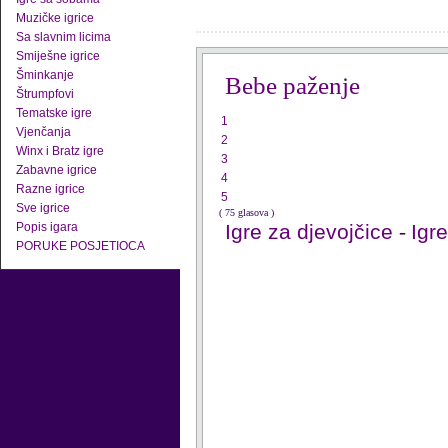
Muzičke igrice
Sa slavnim licima
Smiješne igrice
Šminkanje
Bebe paženje
Štrumpfovi
Tematske igre
1
Vjenčanja
2
Winx i Bratz igre
3
Zabavne igrice
4
Razne igrice
5
Sve igrice
( 75 glasova )
Popis igara
Igre za djevojčice
-
Igr
PORUKE POSJETIOCA