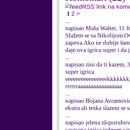
RSS link na kom
1
2
>
...
napisao Maša Walter, 11 
Slažem se sa Nikolijom.Ova
zapeva.Ako ne dobije šamp
daje ova igrica super i da 
...
napisao zini da ti kazem,
super igrica
eeeeeeeeeeeeeeeekkkkkkkkkk
rrrrrraaaaaaaaaaaaaaaaa
...
napisao Bojana Avramovic
ekstra ali teska slazem se 
...
napisao jelena zloporubo
savrsena igrica jednom sa