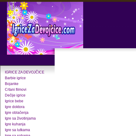
IGRICE ZA DEVOJČICE
Barbie igrice
Bojanke
Crtani filmovi
Dečije igrice
Igrice bebe
Igre doktora
Igre oblačenja
Igre sa životinjama
Igre kuhanja
Igre sa lutkama
Igre sa sobama