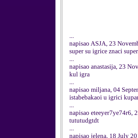
...
napisao ASJA, 23 Novem
super su igrice znaci superr
...
napisao anastasija, 23 N
kul igra
...
napisao miljana, 04 Sept
istabebakaoi u igrici kup
...
napisao eteeyer7ye74r6, 
tututudgtdt
...
napisao jelena, 18 July 2