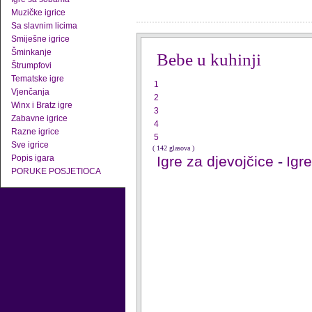
Muzičke igrice
Sa slavnim licima
Smiješne igrice
Šminkanje
Bebe u kuhinji
Štrumpfovi
Tematske igre
1
Vjenčanja
2
Winx i Bratz igre
3
Zabavne igrice
4
Razne igrice
5
Sve igrice
( 142 glasova )
Popis igara
Igre za djevojčice
-
Igr
PORUKE POSJETIOCA