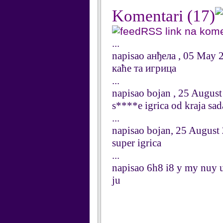
Komentari
(17)
RSS link na kom
...
napisao анђела , 05 May 
каће та игрица
...
napisao bojan , 25 Augus
s****e igrica od kraja sad
...
napisao bojan, 25 August
super igrica
...
napisao 6h8 i8 y my nuy 
ju