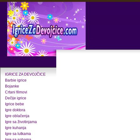
IGRICE ZA DEVOJČICE
Barbie igrice
Bojanke
Crtani filmovi
Dečije igrice
Igrice bebe
Igre doktora
Igre oblačenja
Igre sa životinjama
Igre kuhanja
Igre sa lutkama
Igre sa sobama