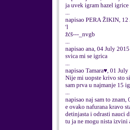
ja uvek igram hazel igrice
...
napisao PERA ŽIKIN, 12 
'l
žćš---_nvgb
...
napisao ana, 04 July 2015
svica mi se igrica
...
napisao Tamara♥, 01 July
Nije mi uopste krivo s
sam prva u najmanje 15 ig
...
napisao naj sam to znam, 
e ovako nafurana kravo st
detinjasta i odrasti nauci 
tu ja ne mogu nista izvini a
...