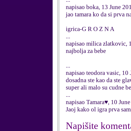
napisao boka, 13 June 20
jao tamara ko da si prva na
igrica-G R O Z N A
...
napisao milica zlatkovic,
najbolja za bebe
...
napisao teodora vasic, 10
dosadna ste kao da ste glav
super ali malo su cudne be
...
napisao Tamara♥, 10 June
Jaoj kako ol igra prva sa
Napišite koment