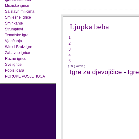
Muzičke igrice
Sa slavnim licima
Smiješne igrice
Šminkanje
Ljupka beba
Štrumpfovi
Tematske igre
1
Vjenčanja
2
Winx i Bratz igre
3
Zabavne igrice
4
Razne igrice
5
Sve igrice
( 59 glasova )
Popis igara
Igre za djevojčice
-
Igr
PORUKE POSJETIOCA