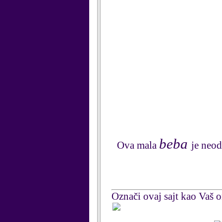
beba
Ova mala
je neod
Označi ovaj sajt kao Vaš om