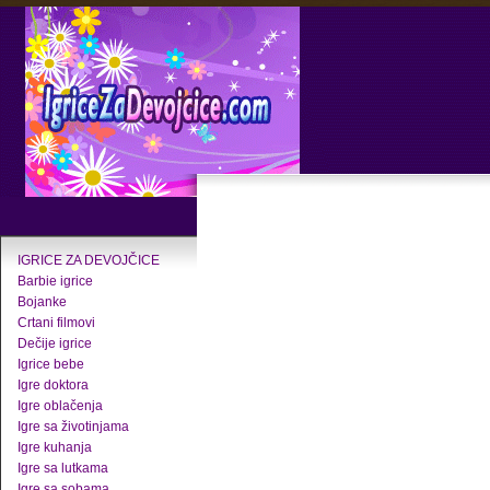
IGRICE ZA DEVOJČICE
Barbie igrice
Bojanke
Crtani filmovi
Dečije igrice
Igrice bebe
Igre doktora
Igre oblačenja
Igre sa životinjama
Igre kuhanja
Igre sa lutkama
Igre sa sobama