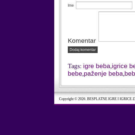
Ime
Komentar
Dodaj komentar
Tags:
igre beba
,
igrice 
bebe
,
paženje beba
,
be
Copyright © 2026. BESPLATNE IGRE I IGRICE 