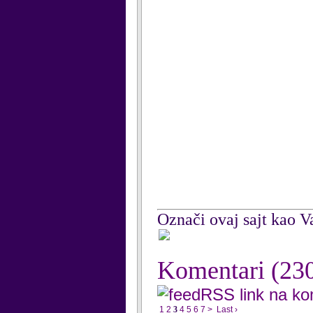
Označi ovaj sajt kao Va
Komentari
(23
RSS link na k
1
2
3
4
5
6
7
>
Last ›