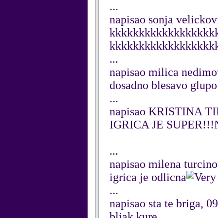
...
napisao sonja velickov
kkkkkkkkkkkkkkkkkk
kkkkkkkkkkkkkkkkkk
...
napisao milica nedimo
dosadno blesavo glupo
...
napisao KRISTINA TI
IGRICA JE SUPER!!!
...
napisao milena turcino
igrica je odlicna
...
napisao sta te briga, 
bljak kure