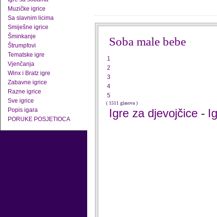
Muzičke igrice
Sa slavnim licima
Smiješne igrice
Šminkanje
Soba male bebe
Štrumpfovi
Tematske igre
1
Vjenčanja
2
Winx i Bratz igre
3
Zabavne igrice
4
Razne igrice
5
Sve igrice
( 1511 glasova )
Popis igara
Igre za djevojčice
I
-
PORUKE POSJETIOCA