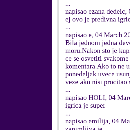
...
napisao ezana dedeic,
ej ovo je predivna igri
...
napisao e, 04 March 2
Bila jednom jedna devoj
moru.Nakon sto je kupil
ce se osvetiti svakome
komentara.Ako to ne ura
ponedeljak uvece usunj
veze ako nisi procitao 
...
napisao HOLI, 04 Mar
igrica je super
...
napisao emilija, 04 M
zanimljiva je