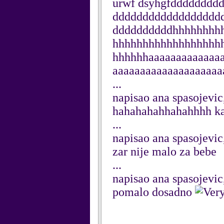
urwf dsyhgfdddddddd
dddddddddddddddddd
ddddddddddhhhhhhhh
hhhhhhhhhhhhhhhhhh
hhhhhhaaaaaaaaaaaaaa
aaaaaaaaaaaaaaaaaaaa
...
napisao ana spasojevi
hahahahahhahahhhh kak
...
napisao ana spasojevi
zar nije malo za bebe
...
napisao ana spasojevi
pomalo dosadno