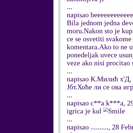
...
napisao beeeeeeeeeee
Bila jednom jedna devoj
moru.Nakon sto je kupil
ce se osvetiti svakome
komentara.Ako to ne ura
ponedeljak uvece usunj
veze ako nisi procitao 
...
napisao К.Милић х'Д,
Јбт.Хоће ли се ова иг
...
napisao c**a k***a, 2
igrica je kul
...
napisao .........., 28 F