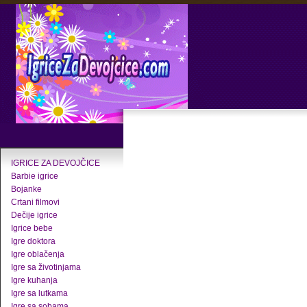
IGRICE ZA DEVOJČICE
Barbie igrice
Bojanke
Crtani filmovi
Dečije igrice
Igrice bebe
Igre doktora
Igre oblačenja
Igre sa životinjama
Igre kuhanja
Igre sa lutkama
Igre sa sobama