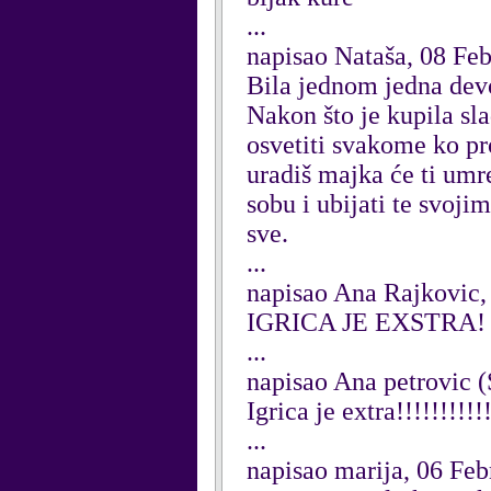
...
napisao Nataša, 08 Fe
Bila jednom jedna devoj
Nakon što je kupila sla
osvetiti svakome ko pr
uradiš majka će ti umre
sobu i ubijati te svoj
sve.
...
napisao Ana Rajkovic,
IGRICA JE EXSTRA!
...
napisao Ana petrovic 
Igrica je extra!!!!!!!!!!!
...
napisao marija, 06 Fe