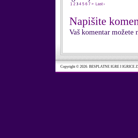
1
2
3
4
5
6
7
>
Last ›
Napišite komen
Vaš komentar možete n
Copyright © 2026. BESPLATNE IGRE I IGRICE 