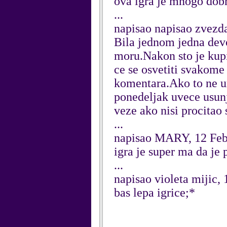
ova igra je mnogo dobr
...
napisao napisao zvezd
Bila jednom jedna devoj
moru.Nakon sto je kupil
ce se osvetiti svakome
komentara.Ako to ne ura
ponedeljak uvece usunj
veze ako nisi procitao 
...
napisao MARY, 12 Feb
igra je super ma da je
...
napisao violeta mijic,
bas lepa igrice;*