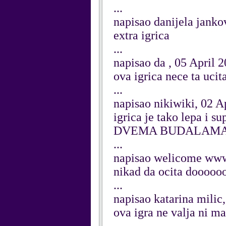
...
napisao danijela janko
extra igrica
...
napisao da , 05 April 
ova igrica nece ta ucit
...
napisao nikiwiki, 02 A
igrica je tako lepa
DVEMA BUDALAMA......
...
napisao welicome www.
nikad da ocita dooooo
...
napisao katarina milic
ova igra ne valja ni m