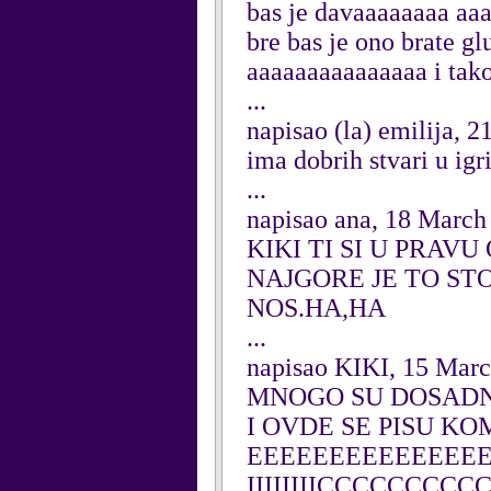
bas je davaaaaaaaa a
bre bas je ono brate 
aaaaaaaaaaaaaaa i tako 
...
napisao (la) emilija, 
ima dobrih stvari u igr
...
napisao ana, 18 March
KIKI TI SI U PRAV
NAJGORE JE TO ST
NOS.HA,HA
...
napisao KIKI, 15 Mar
MNOGO SU DOSADNI
I OVDE SE PISU KOMENT
EEEEEEEEEEEEEEEEE
IIIIIIIICCCCCCCC